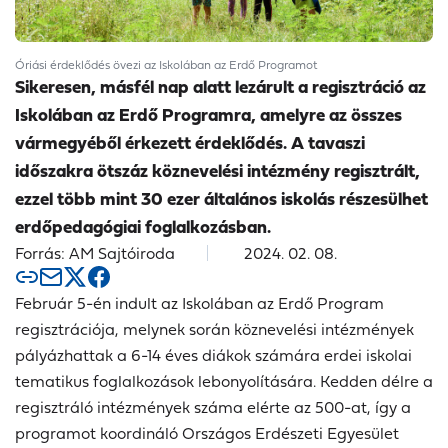
Óriási érdeklődés övezi az Iskolában az Erdő Programot
Sikeresen, másfél nap alatt lezárult a regisztráció az
Iskolában az Erdő Programra, amelyre az összes
vármegyéből érkezett érdeklődés. A tavaszi
időszakra ötszáz köznevelési intézmény regisztrált,
ezzel több mint 30 ezer általános iskolás részesülhet
erdőpedagógiai foglalkozásban.
Forrás: AM Sajtóiroda
2024. 02. 08.
Február 5-én indult az Iskolában az Erdő Program
regisztrációja, melynek során köznevelési intézmények
pályázhattak a 6-14 éves diákok számára erdei iskolai
tematikus foglalkozások lebonyolítására. Kedden délre a
regisztráló intézmények száma elérte az 500-at, így a
programot koordináló Országos Erdészeti Egyesület