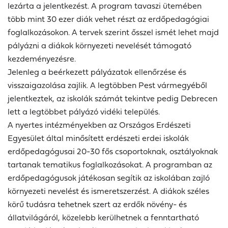
lezárta a jelentkezést. A program tavaszi ütemében
több mint 30 ezer diák vehet részt az erdőpedagógiai
foglalkozásokon. A tervek szerint ősszel ismét lehet majd
pályázni a diákok környezeti nevelését támogató
kezdeményezésre.
Jelenleg a beérkezett pályázatok ellenőrzése és
visszaigazolása zajlik. A legtöbben Pest vármegyéből
jelentkeztek
,
az iskolák számát tekintve pedig Debrecen
lett a legtöbbet pályázó vidéki település.
A nyertes intézményekben az Országos Erdészeti
Egyesület által minősített erdészeti erdei iskolák
erdőpedagógusai 20-30 fős csoportoknak, osztályoknak
tartanak tematikus foglalkozásokat. A programban az
erdőpedagógusok játékosan segítik az iskolában zajló
környezeti nevelést és ismeretszerzést. A diákok széles
körű tudásra tehetnek szert az erdők növény- és
állatvilágáról, közelebb kerülhetnek a fenntartható