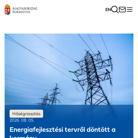
EN
Kezdőlap
Fő
tartalom
Hőségriasztás
2026. 08. 05.
Energiafejlesztési tervről döntött a
kormány