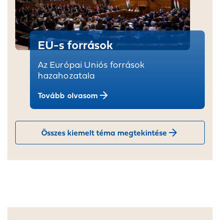
EU-s források
Az Európai Uniós források
hazahozatala
Tovább olvasom
Összes kiemelt téma megtekintése