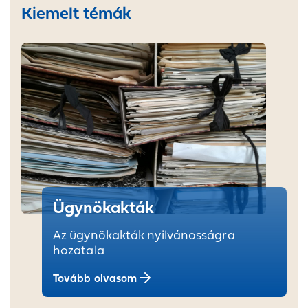
Kiemelt témák
Ügynökakták
Az ügynökakták nyilvánosságra
hozatala
Tovább olvasom