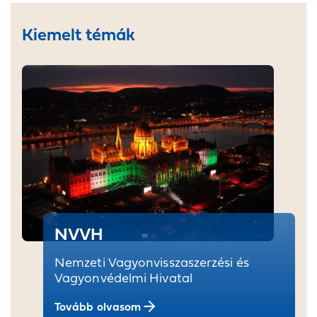
Kiemelt témák
NVVH
Nemzeti Vagyonvisszaszerzési és
Vagyonvédelmi Hivatal
Tovább olvasom