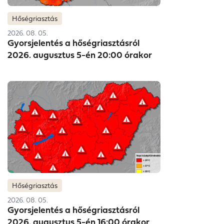
offer
offer
ől
tójából
Hőségriasztás
Ágnes
Ágnes
2026. 08. 05.
sel.
sel.
Gyorsjelentés a hőségriasztásról
2026. augusztus 5-én 20:00 órakor
Hőségriasztás
2026. 08. 05.
Gyorsjelentés a hőségriasztásról
2026. augusztus 5-én 16:00 órakor