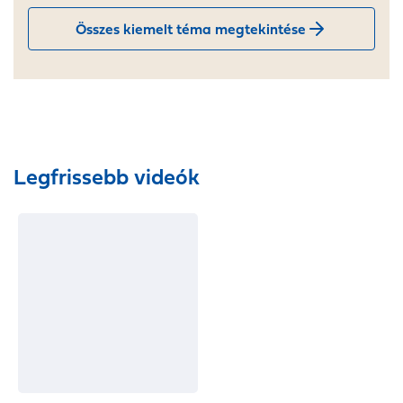
Összes kiemelt téma megtekintése
Legfrissebb videók