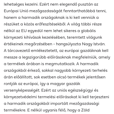
lehetséges kezelni. Ezért nem elegendő pusztán az
Európai Unió mezőgazdaságát fenntarthatóbbá tenni,
hanem a harmadik országoknak is ki kell venniük a
részüket a közös erőfeszítésekből. A világ többi része
nélkül az EU egyedül nem lehet sikeres a globális
környezeti kihívások kezelésében, teremtett világunk
értékeinek megőrzésében - hangsúlyozta Nagy István.
A tárcavezető emlékeztetett, az európai gazdáknak kell
messze a legszigorúbb előírásoknak megfelelniük, amely
a termékek árában is megmutatkozik. A harmadik
országokból érkező, sokkal nagyobb környezeti terhelés
árán előállított, sok esetben olcsó termékek jelentősen
rontják az európai, így a magyar gazdák
versenyképességét. Ezért az uniós egészségügyi és
környezetvédelmi termelési előírásokat ki kell terjeszteni
a harmadik országokból importált mezőgazdasági
termékekre. E nélkül ugyanis félő, hogy a Zöld