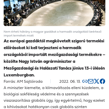
Nem érheti hátrány a magyar gazdákat a harmadik országokból beérkező
import termékek miatt
Az európai gazdáktól megkövetelt szigorú termelési
előírásokat ki kell terjeszteni a harmadik
országokból importált mezőgazdasági termékekre –
közölte Nagy István agrárminiszter a
Mezőgazdasági és Halászati Tanács június 13-i ülésén
Luxemburgban.
Forrás: AM Sajtóiroda
2022. 06. 13.
A miniszter kiemelte, a klímaváltozás elleni küzdelem, a
biológiai sokféleség védelme és a szennyezések
visszaszorítása globális ügy, így egyértelmű, hogy ezeket
a kihívásokat hatékonyan csak globális szinten