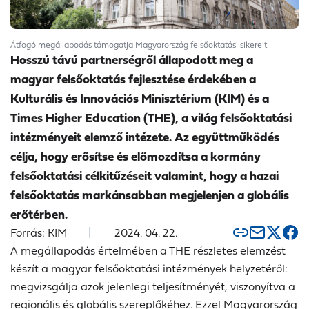
Átfogó megállapodás támogatja Magyarország felsőoktatási sikereit
Hosszú távú partnerségről állapodott meg a
magyar felsőoktatás fejlesztése érdekében a
Kulturális és Innovációs Minisztérium (KIM) és a
Times Higher Education (THE), a világ felsőoktatási
intézményeit elemző intézete. Az együttműködés
célja, hogy erősítse és előmozdítsa a kormány
felsőoktatási célkitűzéseit valamint, hogy a hazai
felsőoktatás markánsabban megjelenjen a globális
erőtérben.
Forrás: KIM
2024. 04. 22.
A megállapodás értelmében a THE részletes elemzést
készít a magyar felsőoktatási intézmények helyzetéről:
megvizsgálja azok jelenlegi teljesítményét, viszonyítva a
regionális és globális szereplőkéhez. Ezzel Magyarország