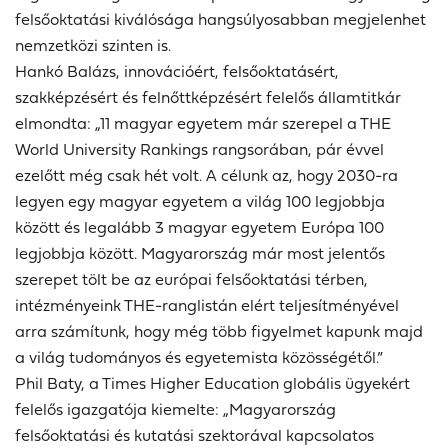
felsőoktatási kiválósága hangsúlyosabban megjelenhet
nemzetközi szinten is.
Hankó Balázs, innovációért, felsőoktatásért,
szakképzésért és felnőttképzésért felelős államtitkár
elmondta: „11 magyar egyetem már szerepel a THE
World University Rankings rangsorában, pár évvel
ezelőtt még csak hét volt. A célunk az, hogy 2030-ra
legyen egy magyar egyetem a világ 100 legjobbja
között és legalább 3 magyar egyetem Európa 100
legjobbja között. Magyarország már most jelentős
szerepet tölt be az európai felsőoktatási térben,
intézményeink THE-ranglistán elért teljesítményével
arra számítunk, hogy még több figyelmet kapunk majd
a világ tudományos és egyetemista közösségétől.”
Phil Baty, a Times Higher Education globális ügyekért
felelős igazgatója kiemelte: „Magyarország
felsőoktatási és kutatási szektorával kapcsolatos