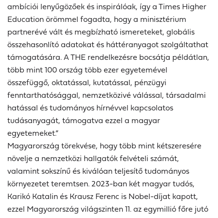
ambíciói lenyűgözőek és inspirálóak, így a Times Higher
Education örömmel fogadta, hogy a minisztérium
partnerévé vált és megbízható ismereteket, globális
összehasonlító adatokat és háttéranyagot szolgáltathat
támogatására. A THE rendelkezésre bocsátja példátlan,
több mint 100 ország több ezer egyetemével
összefüggő, oktatással, kutatással, pénzügyi
fenntarthatósággal, nemzetközivé válással, társadalmi
hatással és tudományos hírnévvel kapcsolatos
tudásanyagát, támogatva ezzel a magyar
egyetemeket.”
Magyarország törekvése, hogy több mint kétszeresére
növelje a nemzetközi hallgatók felvételi számát,
valamint sokszínű és kiválóan teljesítő tudományos
környezetet teremtsen. 2023-ban két magyar tudós,
Karikó Katalin és Krausz Ferenc is Nobel-díjat kapott,
ezzel Magyarország világszinten 11. az egymillió főre jutó