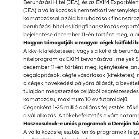
Beruházási Hitel (JEA), és az EXIM Exportélén
(JEA) a vállalkozások nemzetközi versenykép
kamatozással a zöld beruházások finanszírozá
beruházási hitel és lízingfinanszírozás expo
bejelentése december 11-én történt meg, a p
Hogyan támogatják a magyar cégek külföldi b
A kkv-k kifektetéseit, vagyis a külföldi beru
hitelprogram az EXIM bevonásával, melyek 50 
december 11-én történt meg, igénylésére jan
cégalapítások, cégfelvásárlások (kifektetés),
a cégek növekedési pályára állását, a bevételi
tulajdon megszerzése céljából cégrészesedés-
kamatozású, maximum 10 év futamidejű.
Cégenként 1-25 millió dolláros fejlesztési tő
a vállalkozás. A tőkebefektetés elvárt hozama
Hasznosulnak-e uniós programok a Demján S
A vállalkozásfejlesztési uniós programok felg