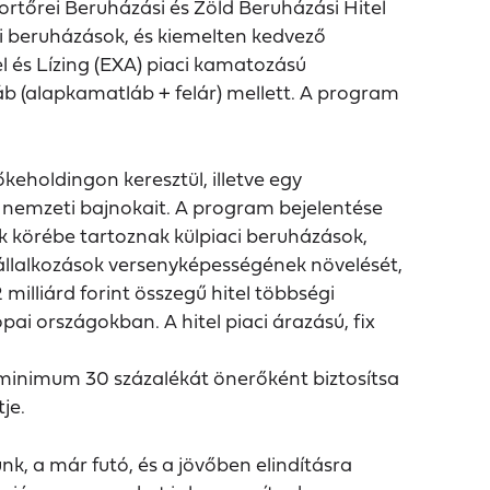
ortőrei Beruházási és Zöld Beruházási Hitel
i beruházások, és kiemelten kedvező
l és Lízing (EXA) piaci kamatozású
láb (alapkamatláb + felár) mellett. A program
keholdingon keresztül, illetve egy
vő nemzeti bajnokait. A program bejelentése
 körébe tartoznak külpiaci beruházások,
a vállalkozások versenyképességének növelését,
milliárd forint összegű hitel többségi
i országokban. A hitel piaci árazású, fix
ek minimum 30 százalékát önerőként biztosítsa
je.
k, a már futó, és a jövőben elindításra