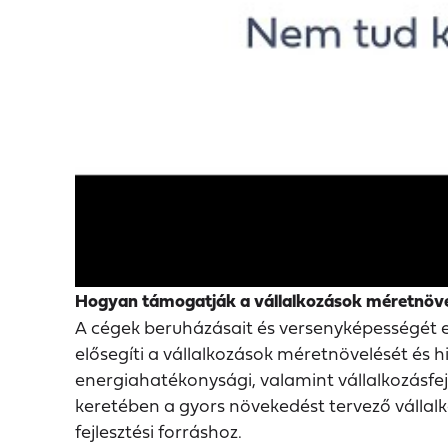
Hogyan támogatják a vállalkozások méretnöv
A cégek beruházásait és versenyképességét e
elősegíti a vállalkozások méretnövelését és hit
energiahatékonysági, valamint vállalkozás
keretében a gyors növekedést tervező vállal
fejlesztési forráshoz.