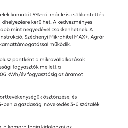
itelek kamatát 5%-ról már le is csökkentették
is kihelyezésre kerülhet. A kedvezményes
ei több mint negyedével csökkenhetnek. A
nstrukció, Széchenyi Mikrohitel MAX+, Agrár
i kamattámogatással működik.
plusz pontként a mikrovállalkozások
sági fogyasztók mellett a
4606 kWh/év fogyasztásig az áramot
porttevékenységük ösztönzése, és
25-ben a gazdasági növekedés 3-6 százalék
 a kamara fogja kidolgozni az