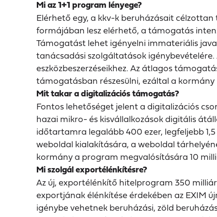
Mi az 1+1 program lényege?
Elérhető egy, a kkv-k beruházásait célzottan
formájában lesz elérhető, a támogatás inten
Támogatást lehet igényelni immateriális jav
tanácsadási szolgáltatások igénybevételére. 
eszközbeszerzéseikhez. Az átlagos támogatás
támogatásban részesülni, ezáltal a kormány 
Mit takar a digitalizációs támogatás?
Fontos lehetőséget jelent a digitalizációs 
hazai mikro- és kisvállalkozások digitális átáll
időtartamra legalább 400 ezer, legfeljebb 1,
weboldal kialakítására, a weboldal tárhelyén
kormány a program megvalósítására 10 milliá
Mi szolgál exportélénkítésre?
Az új, exportélénkítő hitelprogram 350 milliá
exportjának élénkítése érdekében az EXIM újr
igénybe vehetnek beruházási, zöld beruházási