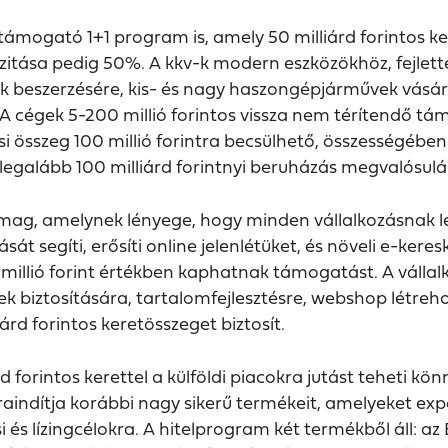
 támogató 1+1 program is, amely 50 milliárd forintos k
zitása pedig 50%. A kkv-k modern eszközökhöz, fejlet
ak beszerzésére, kis- és nagy haszongépjárművek vásár
A cégek 5-200 millió forintos vissza nem térítendő tá
i összeg 100 millió forintra becsülhető, összességébe
legalább 100 milliárd forintnyi beruházás megvalósulá
csomag, amelynek lényege, hogy minden vállalkozásnak 
ását segíti, erősíti online jelenlétüket, és növeli e-ker
5 millió forint értékben kaphatnak támogatást. A váll
ek biztosítására, tartalomfejlesztésre, webshop létreh
rd forintos keretösszeget biztosít.
rd forintos kerettel a külföldi piacokra jutást teheti 
aindítja korábbi nagy sikerű termékeit, amelyeket exp
 és lízingcélokra. A hitelprogram két termékből áll: a