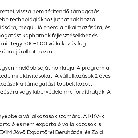
erettel, vissza nem térítendő támogatás
tebb technológiákhoz juthatnak hozzá.
lására, megújuló energia alkalmazására, és
mogatást kaphatnak fejlesztéseikhez és
n mintegy 500-600 vállalkozás fog
sához járulhat hozzá.
legyen mielőbb saját honlapja. A program a
eskedelmi aktivitásukat. A vállalkozások 2 éves
alkozások a támogatást többek között
ozására vagy kibervédelemre fordíthatják. A
könnyebbé a vállalkozások számára. A KKV-k
ortáló és nem exportáló vállalkozások is
z EXIM Jövő Exportőrei Beruházási és Zöld