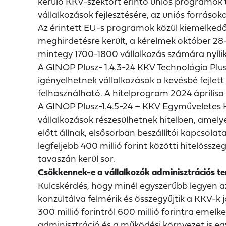
kerülő KKV-szektort érintő uniós programok t
vállalkozások fejlesztésére, az uniós forráso
Az érintett EU-s programok közül kiemelked
meghirdetésre került, a kérelmek október 28
mintegy 1700-1800 vállalkozás számára nyílik l
A GINOP Plusz- 1.4.3-24 KKV Technológia Plusz 
igényelhetnek vállalkozások a kevésbé fejlet
felhasználható. A hitelprogram 2024 áprilisa 
A GINOP Plusz-1.4.5-24 – KKV Egyműveletes 
vállalkozások részesülhetnek hitelben, amely
előtt állnak, elsősorban beszállítói kapcsolat
legfeljebb 400 millió forint közötti hitelöss
tavaszán kerül sor.
Csökkennek-e a vállalkozók adminisztrációs te
Kulcskérdés, hogy minél egyszerűbb legyen az
konzultálva felmérik és összegyűjtik a KKV-k 
300 millió forintról 600 millió forintra emelke
adminisztráció és a működési környezet is eg