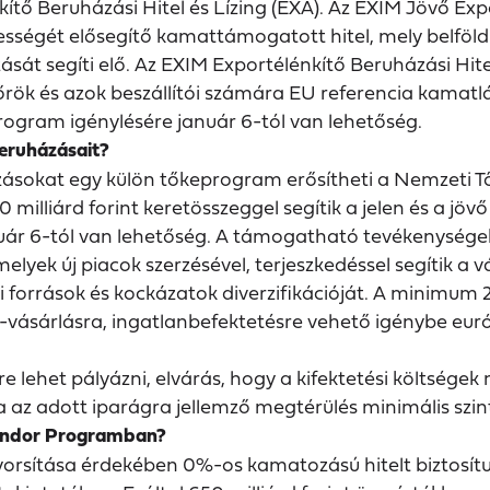
kítő Beruházási Hitel és Lízing (EXA). Az EXIM Jövő Exp
ességét elősegítő kamattámogatott hitel, mely belföld
sát segíti elő. Az EXIM Exportélénkítő Beruházási Hite
rtőrök és azok beszállítói számára EU referencia kamat
rogram igénylésére január 6-tól van lehetőség.
eruházásait?
házásokat egy külön tőkeprogram erősítheti a Nemzeti Tő
milliárd forint keretösszeggel segítik a jelen és a jö
uár 6-tól van lehetőség. A támogatható tevékenységek
 melyek új piacok szerzésével, terjeszkedéssel segítik 
 források és kockázatok diverzifikációját. A minimum 2 
vásárlásra, ingatlanbefektetésre vehető igénybe európa
kére lehet pályázni, elvárás, hogy a kifektetési költség
 az adott iparágra jellemző megtérülés minimális szint
ándor Programban?
yorsítása érdekében 0%-os kamatozású hitelt biztosítun