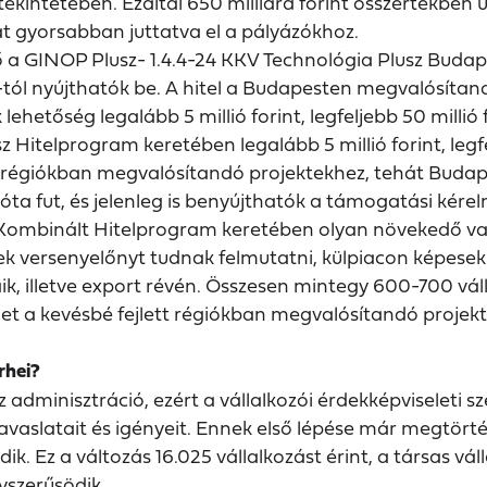
ekintetében. Ezáltal 650 milliárd forint összértékben
kat gyorsabban juttatva el a pályázókhoz.
ő a GINOP Plusz- 1.4.4-24 KKV Technológia Plusz Buda
-tól nyújthatók be. A hitel a Budapesten megvalósítan
ehetőség legalább 5 millió forint, legfeljebb 50 millió f
Hitelprogram keretében legalább 5 millió forint, legfel
t régiókban megvalósítandó projektekhez, tehát Budape
óta fut, és jelenleg is benyújthatók a támogatási kére
Kombinált Hitelprogram keretében olyan növekedő vag
ek versenyelőnyt tudnak felmutatni, külpiacon képesek
aik, illetve export révén. Összesen mintegy 600-700 váll
zeget a kevésbé fejlett régiókban megvalósítandó proje
rhei?
 adminisztráció, ezért a vállalkozói érdekképviseleti 
javaslatait és igényeit. Ennek első lépése már megtörté
dik. Ez a változás 16.025 vállalkozást érint, a társas v
yszerűsödik.