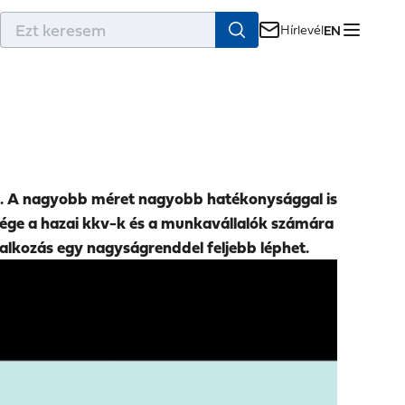
r
Hírlevél
EN
g. A nagyobb méret nagyobb hatékonysággal is
ősége a hazai kkv-k és a munkavállalók számára
lkozás egy nagyságrenddel feljebb léphet.