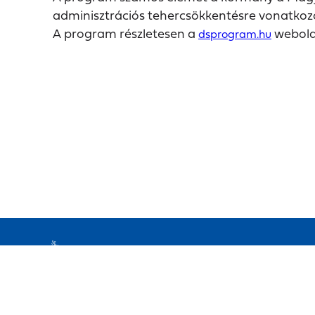
adminisztrációs tehercsökkentésre vonatkozó
A program részletesen a
webold
dsprogram.hu
Elérhetőségek
Impresszum