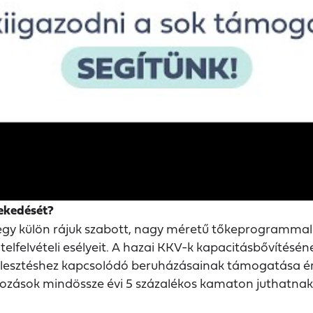
ekedését?
gy külön rájuk szabott, nagy méretű tőkeprogrammal tá
elfelvételi esélyeit. A hazai KKV-k kapacitásbővítésének
fejlesztéshez kapcsolódó beruházásainak támogatása
kozások mindössze évi 5 százalékos kamaton juthatnak 