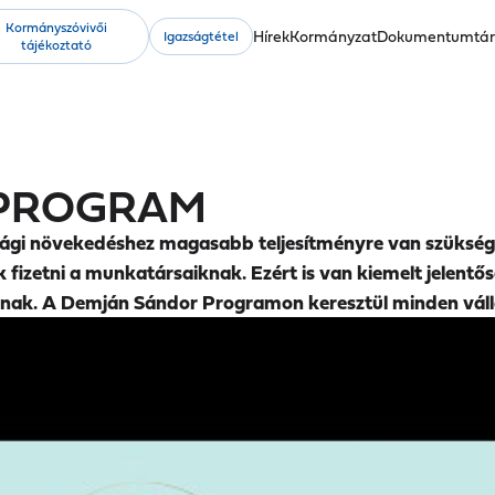
Kormányszóvivői
Fő
Hírek
Kormányzat
Dokumentumtá
Igazságtétel
tájékoztató
navigáció
 PROGRAM
asági növekedéshez magasabb teljesítményre van szüksé
 fizetni a munkatársaiknak. Ezért is van kiemelt jelent
nak. A Demján Sándor Programon keresztül minden válla