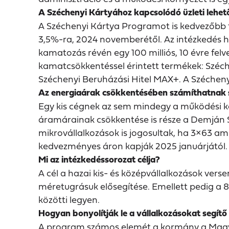
A Széchenyi Kártyához kapcsolódó üzleti lehe
A Széchenyi Kártya Programot is kedvezőbb fel
3,5%-ra, 2024 novemberétől. Az intézkedés hat
kamatozás révén egy 100 milliós, 10 évre felv
kamatcsökkentéssel érintett termékek: Széch
Széchenyi Beruházási Hitel MAX+. A Széche
Az energiaárak csökkentésében számíthatnak s
Egy kis cégnek az sem mindegy a működési kö
áramárainak csökkentése is része a Demján 
mikrovállalkozások is jogosultak, ha 3×63 
kedvezményes áron kapják 2025 januárjától.
Mi az intézkedéssorozat célja?
A cél a hazai kis- és középvállalkozások ve
méretugrásuk elősegítése. Emellett pedig a 
közötti legyen.
Hogyan bonyolítják le a vállalkozásokat segítő
A program számos elemét a kormány a Magyar