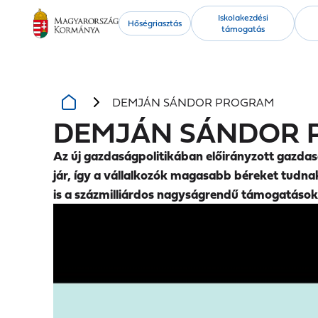
Kiemelt
Iskolakezdési
Hőségriasztás
támogatás
tartalmak
DEMJÁN SÁNDOR PROGRAM
DEMJÁN SÁNDOR
Az új gazdaságpolitikában előirányzott gazd
jár, így a vállalkozók magasabb béreket tudnak
is a százmilliárdos nagyságrendű támogatások