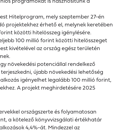
 uniós programokat is hasznosítunk a
pest Hitelprogram, mely szeptember 27-én
dó projektekhez érhető el, melynek keretében
orint közötti hitelösszeg igénylésére.
jebb 100 millió forint közötti hitelösszeget
st kivételével az ország egész területén
lmek.
y növekedési potenciállal rendelkező
 terjeszkedni, újabb növekedési lehetőség
alkozás igényelhet legalább 100 millió forint,
ktekhez. A projekt meghirdetésére 2025
szervekkel országszerte és folyamatosan
nt, a kötelező könyvvizsgálati értékhatár
állalkozások 4,4%-át. Mindezzel az