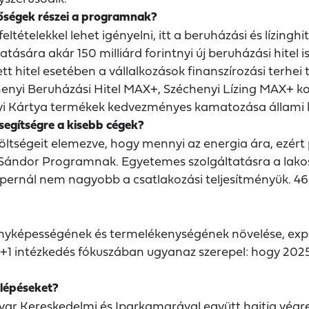
tőségek részei a programnak?
tételekkel lehet igényelni, itt a beruházási és lízingh
ására akár 150 milliárd forintnyi új beruházási hitel 
ett hitel esetében a vállalkozások finanszírozási terh
enyi Beruházási Hitel MAX+, Széchenyi Lízing MAX+ ko
nyi Kártya termékek kedvezményes kamatozása állam
egítségre a kisebb cégek?
ltségeit elemezve, hogy mennyi az energia ára, ezért 
Sándor Programnak. Egyetemes szolgáltatásra a lakos
ampernál nem nagyobb a csatlakozási teljesítményük. 
rsenyképességének és termelékenységének növelése, ex
8+1 intézkedés fókuszában ugyanaz szerepel: hogy 20
 lépéseket?
 Kereskedelmi és Iparkamarával együtt hajtja végre,