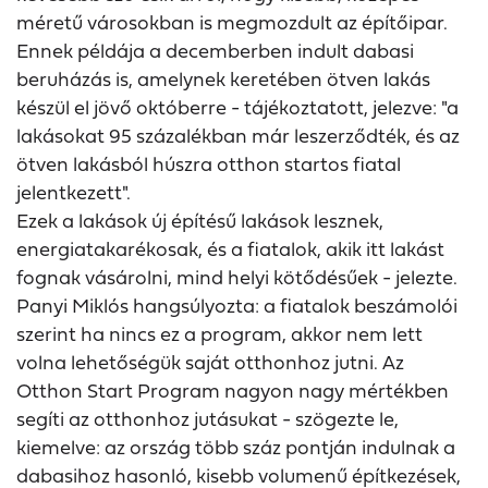
méretű városokban is megmozdult az építőipar.
Ennek példája a decemberben indult dabasi
beruházás is, amelynek keretében ötven lakás
készül el jövő októberre - tájékoztatott, jelezve: "a
lakásokat 95 százalékban már leszerződték, és az
ötven lakásból húszra otthon startos fiatal
jelentkezett".
Ezek a lakások új építésű lakások lesznek,
energiatakarékosak, és a fiatalok, akik itt lakást
fognak vásárolni, mind helyi kötődésűek - jelezte.
Panyi Miklós hangsúlyozta: a fiatalok beszámolói
szerint ha nincs ez a program, akkor nem lett
volna lehetőségük saját otthonhoz jutni. Az
Otthon Start Program nagyon nagy mértékben
segíti az otthonhoz jutásukat - szögezte le,
kiemelve: az ország több száz pontján indulnak a
dabasihoz hasonló, kisebb volumenű építkezések,