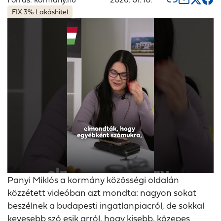
FIX 3% Lakáshitel
Panyi Miklós a kormány közösségi oldalán
közzétett videóban azt mondta: nagyon sokat
beszélnek a budapesti ingatlanpiacról, de sokkal
kevesebb szó esik arról, hogy kisebb, közepes