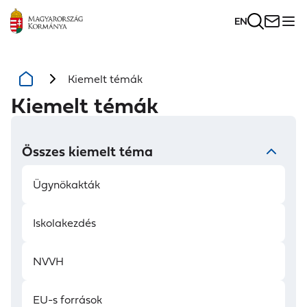
EN
Kiemelt témák
Kiemelt témák
Összes kiemelt téma
Ügynökakták
Iskolakezdés
NVVH
EU-s források