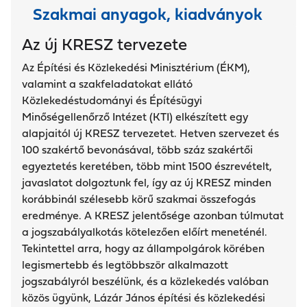
decemb
Szakmai anyagok, kiadványok
eréig
kell a
Az új KRESZ tervezete
véglege
Az Építési és Közlekedési Minisztérium (ÉKM),
s
valamint a szakfeladatokat ellátó
terveket
Társadalmi egyeztetés határideje:
Társadalmi
Közlekedéstudományi és Építésügyi
elkészíte
2026. 04. 09.
Minőségellenőrző Intézet (KTI) elkészített egy
nie.
alapjaitól új KRESZ tervezetet. Hetven szervezet és
100 szakértő bevonásával, több száz szakértői
Részletek
R
egyeztetés keretében, több mint 1500 észrevételt,
javaslatot dolgoztunk fel, így az új KRESZ minden
korábbinál szélesebb körű szakmai összefogás
eredménye. A KRESZ jelentősége azonban túlmutat
a jogszabályalkotás kötelezően előírt meneténél.
Tekintettel arra, hogy az állampolgárok körében
legismertebb és legtöbbször alkalmazott
jogszabályról beszélünk, és a közlekedés valóban
közös ügyünk, Lázár János építési és közlekedési