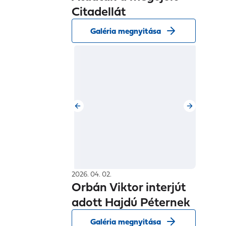
Citadellát
Galéria megnyitása
2026. 04. 02.
Orbán Viktor interjút
adott Hajdú Péternek
Galéria megnyitása