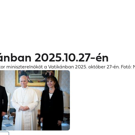
Kormányszóvivői
Fő
Hírek
Kormányzat
Dokumentumtá
Igazságtétel
tájékoztató
navigáció
 2025.10.27-én
ánban 2025.10.27-én
 miniszterelnököt a Vatikánban 2025. október 27-én. Fotó: 
ltése