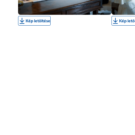
Kép letöltése
Kép letö