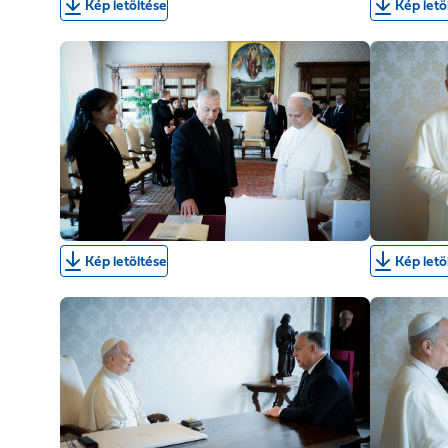
Kép letöltése
Kép letö