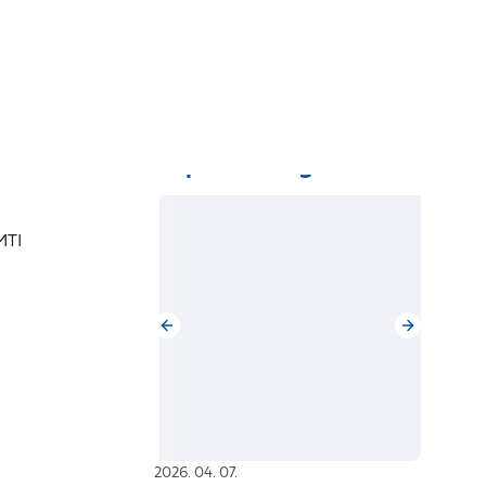
r
Hírlevél
EN
Kapcsolódó galériák
MTI
2026. 04. 07.
Az Amerikai Egyesült