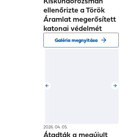
ellenőrizte a Török
Áramlat megerősített
katonai védelmét
Galéria megnyitása
2026. 04. 05.
Átadták a megújult