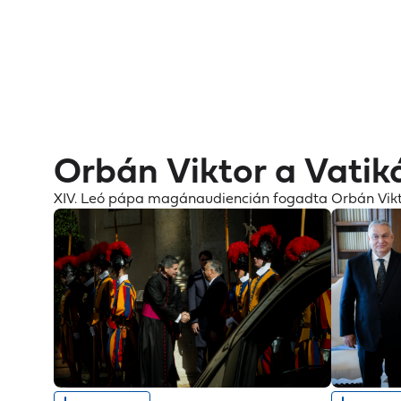
Kiemelt
Iskolakezdési
Hőségriasztás
támogatás
tartalmak
Galériák
Orbán Viktor a Vatikánban
Orbán Viktor a Vatik
XIV. Leó pápa magánaudiencián fogadta Orbán Viktor
Kép letöltése
Kép letö