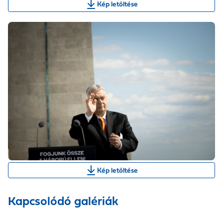
Kép letöltése
Kép letöltése
Kapcsolódó galériák