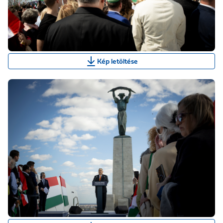
Kép letöltése