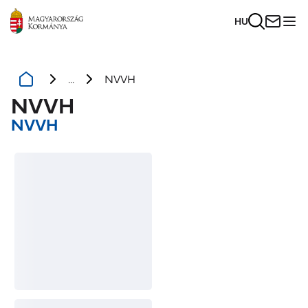
HU
...
NVVH
NVVH
NVVH