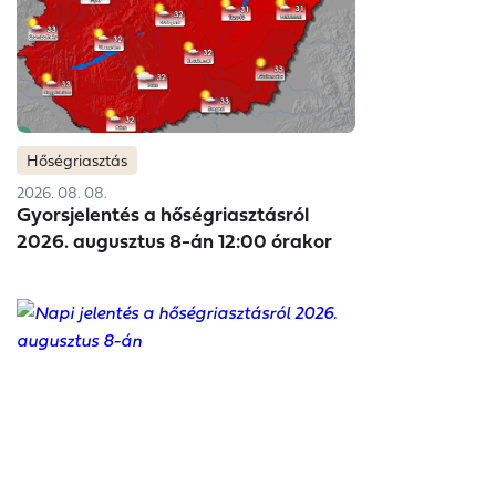
kormá
Atome
Atome
r-
r-
MVM
ny
rőműb
rőműb
palotá
palotá
Paksi
döntés
ől
ől
ból
ból
Atome
eiről
Forsth
Forsth
rőműb
offer
offer
ől
Hőségriasztás
Ágnes
Ágnes
2026. 08. 08.
sel.
sel.
Gyorsjelentés a hőségriasztásról
2026. augusztus 8-án 12:00 órakor