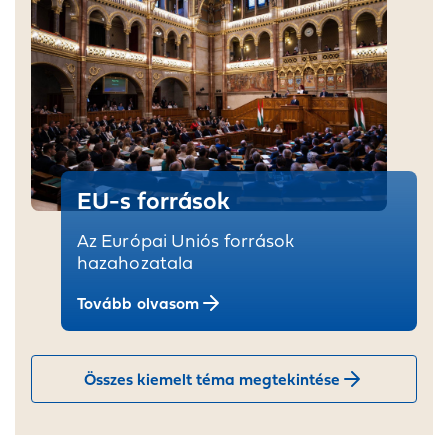
EU-s források
Az Európai Uniós források
hazahozatala
Tovább olvasom
Összes kiemelt téma megtekintése