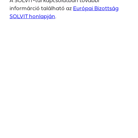
A SOLVIT-tal kapcsolatban további
informárció található az
Európai Bizottság
SOLVIT honlapján
.