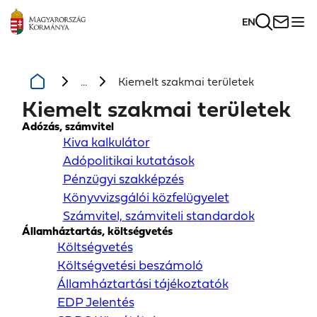
EN
...
Kiemelt szakmai területek
Kiemelt szakmai területek
Adózás, számvitel
Kiva kalkulátor
Adópolitikai kutatások
Pénzügyi szakképzés
Könyvvizsgálói közfelügyelet
Számvitel, számviteli standardok
Államháztartás, költségvetés
Költségvetés
Költségvetési beszámoló
Államháztartási tájékoztatók
EDP Jelentés