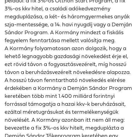
például: a fix 3%-os Otthon Start Program, a fix
3%-os kkv hitel, a családi adókedvezmény
megduplázása, a két- és háromgyermekes anyák
szja-mentessége, a 14. havi nyugdíj vagy a Demján
Sándor Program. A Kormány mindezt a fiskális
fegyelem fenntartása mellett valósítja meg.
A Kormány folyamatosan azon dolgozik, hogy a
lehető legnagyobb gazdasági növekedést érje el,
ezt rövid távon a fogyasztásvezérelt, míg hosszú
távon a beruházásvezérelt növekedésre alapozza.
A hosszú távon fenntartható növekedés elérése
érdekében a Kormány a Demján Sándor Program
keretében több mint 1.400 milliárd forintnyi
forrással támogatja a hazai kkv-k beruházásait,
ezáltal méretugrásukat és termelékenységük
növelését. A Kormány azonban itt nem áll meg:
bevezette a fix 3%-os kkv hitelt, megduplázta a
Demján Sándor Tőkeprogram keretében egy