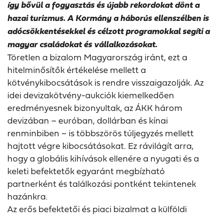
így bővül a fogyasztás és újabb rekordokat dönt a
hazai turizmus.
A Kormány a háborús ellenszélben is
adócsökkentésekkel és célzott programokkal segíti a
magyar családokat és vállalkozásokat.
Töretlen a bizalom Magyarország iránt, ezt a
hitelminősítők értékelése mellett a
kötvénykibocsátások is rendre visszaigazolják. Az
idei devizakötvény-aukciók kiemelkedően
eredményesnek bizonyultak, az ÁKK három
devizában – euróban, dollárban és kínai
renminbiben – is többszörös túljegyzés mellett
hajtott végre kibocsátásokat. Ez rávilágít arra,
hogy a globális kihívások ellenére a nyugati és a
keleti befektetők egyaránt megbízható
partnerként és találkozási pontként tekintenek
hazánkra.
Az erős befektetői és piaci bizalmat a külföldi