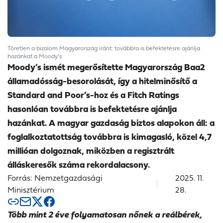
Töretlen a bizalom Magyarország iránt: továbbra is befektetésre ajánlja
hazánkat a Moody’s
Moody’s ismét megerősítette Magyarország Baa2
államadósság-besorolását, így a hitelminősítő a
Standard and Poor’s-hoz és a Fitch Ratings
hasonlóan továbbra is befektetésre ajánlja
hazánkat. A magyar gazdaság biztos alapokon áll: a
foglalkoztatottság továbbra is kimagasló, közel 4,7
millióan dolgoznak, miközben a regisztrált
álláskeresők száma rekordalacsony.
Forrás: Nemzetgazdasági
2025. 11.
Minisztérium
28.
Több mint 2 éve folyamatosan nőnek a reálbérek,