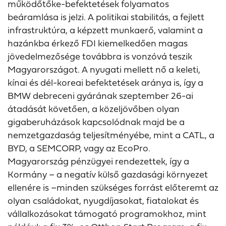
működőtőke-befektetések folyamatos
beáramlása is jelzi. A politikai stabilitás, a fejlett
infrastruktúra, a képzett munkaerő, valamint a
hazánkba érkező FDI kiemelkedően magas
jövedelmezősége továbbra is vonzóvá teszik
Magyarországot. A nyugati mellett nő a keleti,
kínai és dél-koreai befektetések aránya is, így a
BMW debreceni gyárának szeptember 26-ai
átadását követően, a közeljövőben olyan
gigaberuházások kapcsolódnak majd be a
nemzetgazdaság teljesítményébe, mint a CATL, a
BYD, a SEMCORP, vagy az EcoPro.
Magyarország pénzügyei rendezettek, így a
Kormány – a negatív külső gazdasági környezet
ellenére is –minden szükséges forrást előteremt az
olyan családokat, nyugdíjasokat, fiatalokat és
vállalkozásokat támogató programokhoz, mint