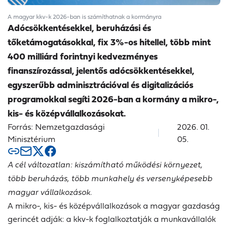
A magyar kkv-k 2026-ban is számíthatnak a kormányra
Adócsökkentésekkel, beruházási és
tőketámogatásokkal, fix 3%-os hitellel, több mint
400 milliárd forintnyi kedvezményes
finanszírozással, jelentős adócsökkentésekkel,
egyszerűbb adminisztrációval és digitalizációs
programokkal segíti 2026-ban a kormány a mikro-,
kis- és középvállalkozásokat.
Forrás: Nemzetgazdasági
2026. 01.
Minisztérium
05.
A cél változatlan: kiszámítható működési környezet,
több beruházás, több munkahely és versenyképesebb
magyar vállalkozások.
A mikro-, kis- és középvállalkozások a magyar gazdaság
gerincét adják: a kkv-k foglalkoztatják a munkavállalók