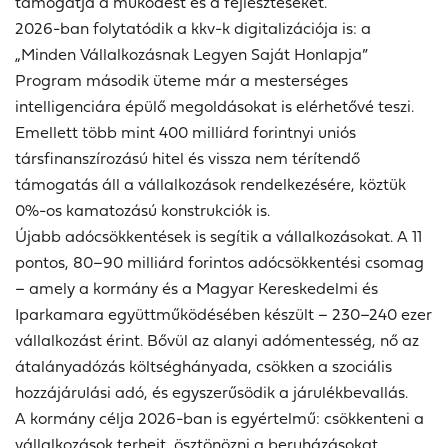
támogatja a működést és a fejlesztéseket.
2026-ban folytatódik a kkv-k digitalizációja is: a
„Minden Vállalkozásnak Legyen Saját Honlapja”
Program második üteme már a mesterséges
intelligenciára épülő megoldásokat is elérhetővé teszi.
Emellett több mint 400 milliárd forintnyi uniós
társfinanszírozású hitel és vissza nem térítendő
támogatás áll a vállalkozások rendelkezésére, köztük
0%-os kamatozású konstrukciók is.
Újabb adócsökkentések is segítik a vállalkozásokat. A 11
pontos, 80–90 milliárd forintos adócsökkentési csomag
– amely a kormány és a Magyar Kereskedelmi és
Iparkamara együttműködésében készült – 230–240 ezer
vállalkozást érint. Bővül az alanyi adómentesség, nő az
átalányadózás költséghányada, csökken a szociális
hozzájárulási adó, és egyszerűsödik a járulékbevallás.
A kormány célja 2026-ban is egyértelmű: csökkenteni a
vállalkozások terheit, ösztönözni a beruházásokat,