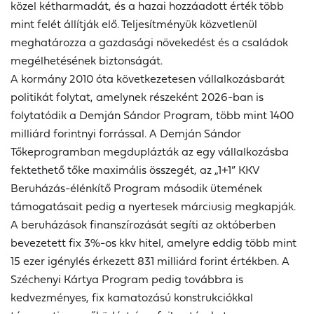
közel kétharmadát, és a hazai hozzáadott érték több
mint felét állítják elő. Teljesítményük közvetlenül
meghatározza a gazdasági növekedést és a családok
megélhetésének biztonságát.
A kormány 2010 óta következetesen vállalkozásbarát
politikát folytat, amelynek részeként 2026-ban is
folytatódik a Demján Sándor Program, több mint 1400
milliárd forintnyi forrással. A Demján Sándor
Tőkeprogramban megduplázták az egy vállalkozásba
fektethető tőke maximális összegét, az „1+1” KKV
Beruházás-élénkítő Program második ütemének
támogatásait pedig a nyertesek márciusig megkapják.
A beruházások finanszírozását segíti az októberben
bevezetett fix 3%-os kkv hitel, amelyre eddig több mint
15 ezer igénylés érkezett 831 milliárd forint értékben. A
Széchenyi Kártya Program pedig továbbra is
kedvezményes, fix kamatozású konstrukciókkal