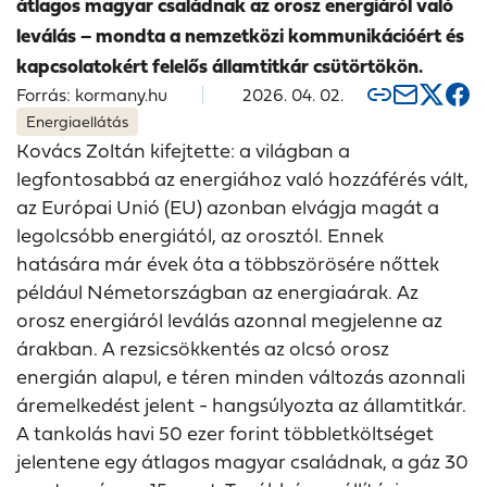
átlagos magyar családnak az orosz energiáról való
leválás – mondta a nemzetközi kommunikációért és
kapcsolatokért felelős államtitkár csütörtökön.
Forrás: kormany.hu
2026. 04. 02.
Energiaellátás
Kovács Zoltán kifejtette: a világban a
legfontosabbá az energiához való hozzáférés vált,
az Európai Unió (EU) azonban elvágja magát a
legolcsóbb energiától, az orosztól. Ennek
hatására már évek óta a többszörösére nőttek
például Németországban az energiaárak. Az
orosz energiáról leválás azonnal megjelenne az
árakban. A rezsicsökkentés az olcsó orosz
energián alapul, e téren minden változás azonnali
áremelkedést jelent - hangsúlyozta az államtitkár.
A tankolás havi 50 ezer forint többletköltséget
jelentene egy átlagos magyar családnak, a gáz 30