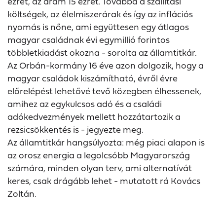
ezret, az áram 15 ezret. Továbbá a szállítási
költségek, az élelmiszerárak és így az inflációs
nyomás is nőne, ami együttesen egy átlagos
magyar családnak évi egymillió forintos
többletkiadást okozna - sorolta az államtitkár.
Az Orbán-kormány 16 éve azon dolgozik, hogy a
magyar családok kiszámítható, évről évre
előrelépést lehetővé tevő közegben élhessenek,
amihez az egykulcsos adó és a családi
adókedvezmények mellett hozzátartozik a
rezsicsökkentés is - jegyezte meg.
Az államtitkár hangsúlyozta: még piaci alapon is
az orosz energia a legolcsóbb Magyarország
számára, minden olyan terv, ami alternatívát
keres, csak drágább lehet - mutatott rá Kovács
Zoltán.