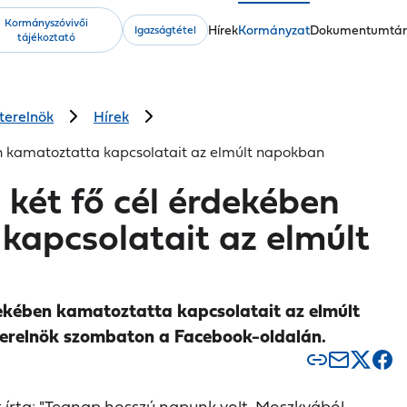
Kormányszóvivői
Fő
Hírek
Kormányzat
Dokumentumtá
Igazságtétel
tájékoztató
navigáció
terelnök
Hírek
n kamatoztatta kapcsolatait az elmúlt napokban
két fő cél érdekében
kapcsolatait az elmúlt
ekében kamatoztatta kapcsolatait az elmúlt
terelnök szombaton a Facebook-oldalán.
 írta: "Tegnap hosszú napunk volt. Moszkvából