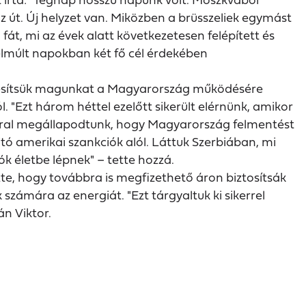
 út. Új helyzet van. Miközben a brüsszeliek egymást
 fát, mi az évek alatt következetesen felépített és
lmúlt napokban két fő cél érdekében
ntesítsük magunkat a Magyarország működésére
l. "Ezt három héttel ezelőtt sikerült elérnünk, amikor
ral megállapodtunk, hogy Magyarország felmentést
jtó amerikai szankciók alól. Láttuk Szerbiában, mi
ók életbe lépnek" – tette hozzá.
te, hogy továbbra is megfizethető áron biztosítsák
számára az energiát. "Ezt tárgyaltuk ki sikerrel
n Viktor.