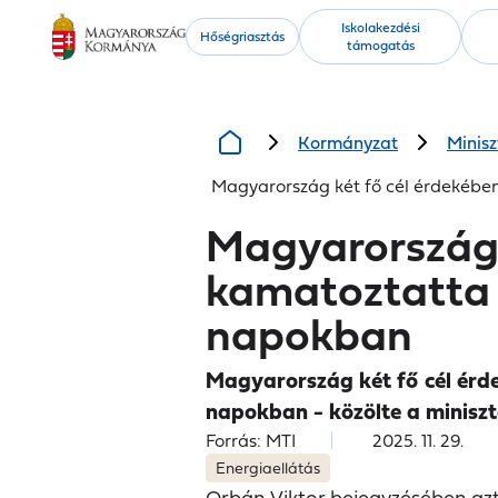
Kiemelt
Iskolakezdési
Hőségriasztás
támogatás
tartalmak
Kormányzat
Minisz
Magyarország két fő cél érdekébe
Magyarország 
kamatoztatta 
napokban
Magyarország két fő cél érd
napokban - közölte a minisz
Forrás: MTI
2025. 11. 29.
Energiaellátás
Orbán Viktor bejegyzésében azt