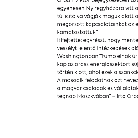
egyenesen Nyíregyházára vitt az
túllicitálva vágják maguk alatt a
megőrzött kapcsolatainkat az e
kamatoztattuk."
Kifejtette: egyrészt, hogy me
veszélyt jelentő intézkedések aló
Washingtonban Trump elnök úr
kap az orosz energiaszektort sú
történik ott, ahol ezek a szankci
A második feladatnak azt nevez
a magyar családok és vállalatok 
tegnap Moszkvában" – írta Orbá