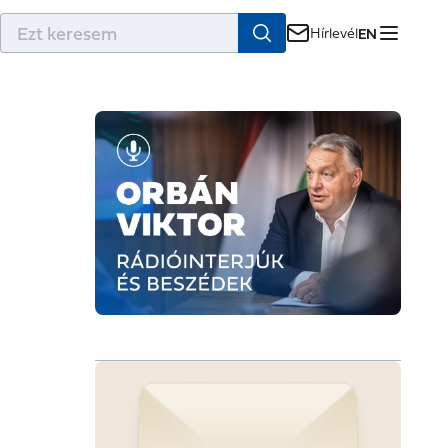
r
Hírlevél
EN