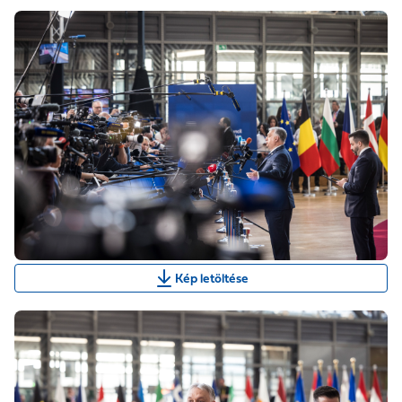
Kép letöltése