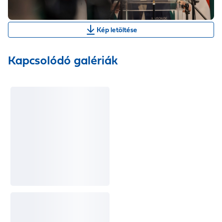
Kép letöltése
Kapcsolódó galériák