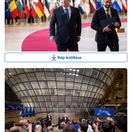
Kép letöltése