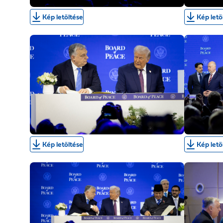
Kép letöltése
Kép letö
Kép letöltése
Kép letö