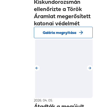
ellenőrizte a Török
Áramlat megerősített
katonai védelmét
Galéria megnyitása
2026. 04. 05.
Átadták a megújult