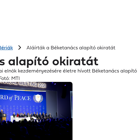
Kormányszóvivői
Fő
Hírek
Kormányzat
Dokumentumtá
Igazságtétel
tájékoztató
navigáció
lériák
Aláírták a Béketanács alapító okiratát
s alapító okiratát
i elnök kezdeményezésére életre hívott Béketanács alapító
Fotó: MTI