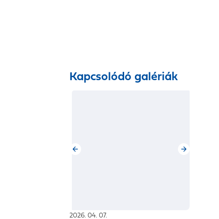
r
Hírlevél
EN
Kapcsolódó galériák
2026. 04. 07.
Az Amerikai Egyesült