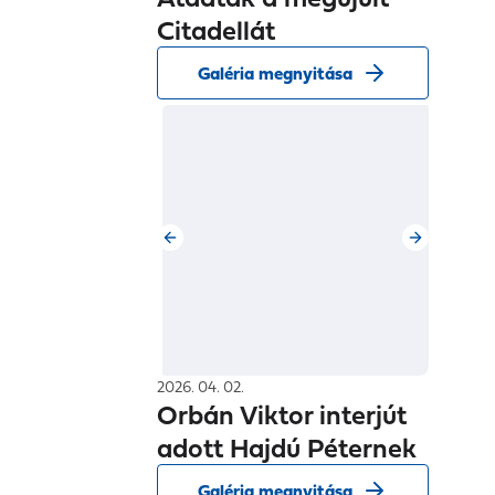
Citadellát
Galéria megnyitása
2026. 04. 02.
Orbán Viktor interjút
adott Hajdú Péternek
Galéria megnyitása