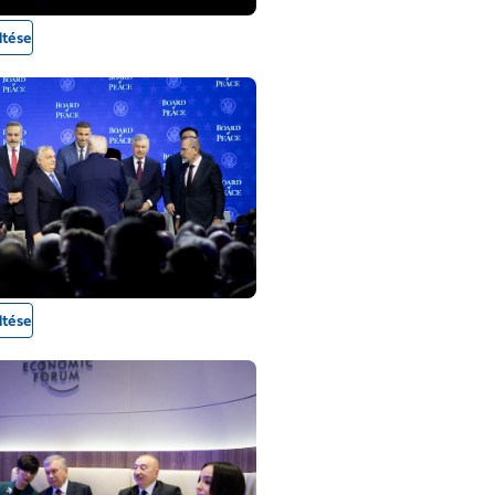
ltése
ltése