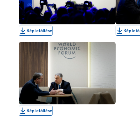
Kép letöltése
Kép letö
Kép letöltése