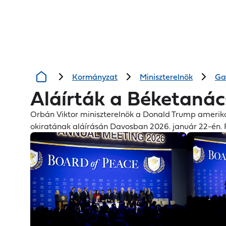
Kiemelt
Iskolakezdési
Hőségriasztás
támogatás
tartalmak
Kormányzat
Miniszterelnök
Ga
Aláírták a Béketanác
Orbán Viktor miniszterelnök a Donald Trump amerika
okiratának aláírásán Davosban 2026. január 22-én. 