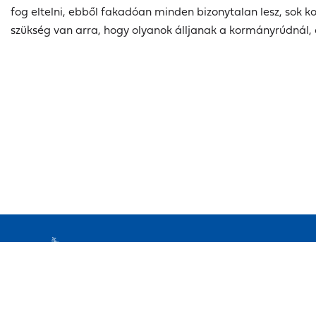
fog eltelni, ebből fakadóan minden bizonytalan lesz, sok k
szükség van arra, hogy olyanok álljanak a kormányrúdnál, a
Elérhetőségek
Impresszum