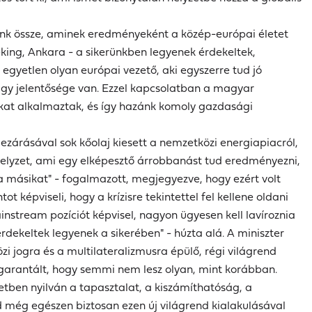
akjunk össze, aminek eredményeként a közép-európai életet
ing, Ankara - a sikerünkben legyenek érdekeltek,
 egyetlen olyan európai vezető, aki egyszerre tud jó
nagy jelentősége van. Ezzel kapcsolatban a magyar
kat alkalmaztak, és így hazánk komoly gazdasági
 lezárásával sok kőolaj kiesett a nemzetközi energiapiacról,
 helyzet, ami egy elképesztő árrobbanást tud eredményezni,
 a másikat" - fogalmazott, megjegyezve, hogy ezért volt
pviseli, hogy a krízisre tekintettel fel kellene oldani
ainstream pozíciót képvisel, nagyon ügyesen kell lavíroznia
dekeltek legyenek a sikerében" - húzta alá. A miniszter
zi jogra és a multilateralizmusra épülő, régi világrend
 garantált, hogy semmi nem lesz olyan, mint korábban.
etben nyilván a tapasztalat, a kiszámíthatóság, a
 még egészen biztosan ezen új világrend kialakulásával