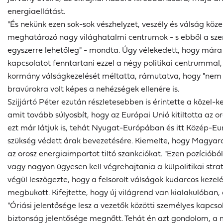
energiaellátást.
"És nekünk ezen sok-sok vészhelyzet, veszély és válság köz
meghatározó nagy világhatalmi centrumok - s ebből a szem
egyszerre lehetőleg" - mondta. Úgy vélekedett, hogy mára ez
kapcsolatot fenntartani ezzel a négy politikai centrummal
kormány válságkezelését méltatta, rámutatva, hogy "nem
bravúrokra volt képes a nehézségek ellenére is.
Szijjártó Péter ezután részletesebben is érintette a közel-k
amit tovább súlyosbít, hogy az Európai Unió kitiltotta az
ezt már látjuk is, tehát Nyugat-Európában és itt Közép-Eur
szükség védett árak bevezetésére. Kiemelte, hogy Magyaror
az orosz energiaimportot tiltó szankciókat. "Ezen pozícióbó
vagy nagyon ügyesen kell végrehajtania a külpolitikai str
végül leszögezte, hogy a felsorolt válságok kudarcos kezel
megbukott. Kifejtette, hogy új világrend van kialakulóban
"Óriási jelentősége lesz a vezetők közötti személyes kapc
biztonság jelentősége megnőtt. Tehát én azt gondolom, a 