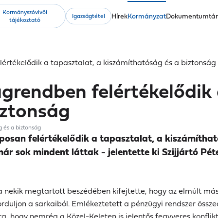
Kormányszóvivői
Fő
Hírek
Kormányzat
Dokumentumtá
Igazságtétel
tájékoztató
navigáció
felértékelődik a tapasztalat, a kiszámíthatóság és a biztonság
ilágrendben felértékelődik
iztonság
g és a biztonság
aposan felértékelődik a tapasztalat, a kiszámítha
ár sok mindent láttak - jelentette ki Szijjártó P
a nekik megtartott beszédében kifejtette, hogy az elmúlt má
iforduljon a sarkaiból. Emlékeztetett a pénzügyi rendszer ös
a, hogy nemrég a Közel-Keleten is jelentős fegyveres konfliktu