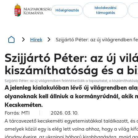
Kiemelt
Iskolakezdési
Hőségriasztás
támogatás
tartalmak
Hírek
Szijjártó Péter: az új világrendben 
Szijjártó Péter: az új v
kiszámíthatóság és a b
Szijjártó Péter: az új világrendben felértékelődik a tapasztalat, a kiszámíthatósá
A jelenleg kialakulóban lévő új világrendben al
olyanoknak kell állniuk a kormányrúdnál, akik m
Kecskeméten.
Forrás: MTI
2026. 03. 10.
A tárcavezető kecskeméti egyetemistákkal találkozott, és 
amelyek közül egy is elég lett volna ahhoz, hogy a világ k
járvány éveire, az ukrajnai háború kirobbanására, majd arr