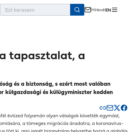
r
Hírlevél
EN
 a tapasztalat, a
tóság és a biztonság, s ezért most valóban
éter külgazdasági és külügyminiszter kedden
sfél évtized folyamán olyan válságok követték egymást,
szeomlására, a tömeges migrációs áradatra, a koronavírus-
s tört ki, ami ismét bizonytalan helyzetbe hozzá a globális