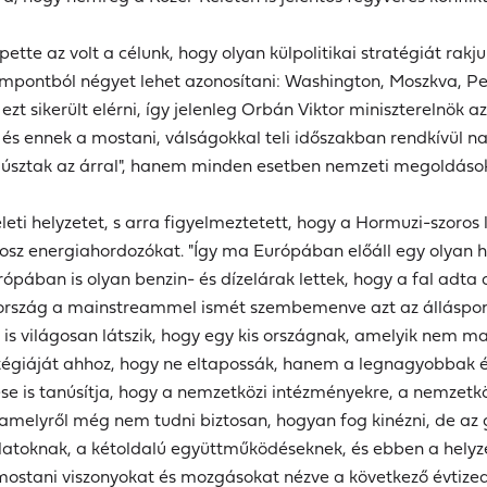
epette az volt a célunk, hogy olyan külpolitikai stratégiát r
pontból négyet lehet azonosítani: Washington, Moszkva, Pek
t sikerült elérni, így jelenleg Orbán Viktor miniszterelnök az
, és ennek a mostani, válságokkal teli időszakban rendkívül 
 úsztak az árral", hanem minden esetben nemzeti megoldáso
eleti helyzetet, s arra figyelmeztetett, hogy a Hormuzi-szoros
 orosz energiahordozókat. "Így ma Európában előáll egy olyan
ópában is olyan benzin- és dízelárak lettek, hogy a fal adta
szág a mainstreammel ismét szembemenve azt az álláspontot ké
l is világosan látszik, hogy egy kis országnak, amelyik nem m
atégiáját ahhoz, hogy ne eltapossák, hanem a legnagyobbak ér
ése is tanúsítja, hogy a nemzetközi intézményekre, a nemzetkö
, amelyről még nem tudni biztosan, hogyan fog kinézni, de az
solatoknak, a kétoldalú együttműködéseknek, és ebben a helyz
mostani viszonyokat és mozgásokat nézve a következő évtized