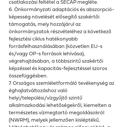
csatlakozási feltétel a SECAP megléte.
6. Önkormányzati adaptációs és abszorpció-
képesség növelését elősegítő szakértői
támogatás, mely hozzájárul az
önkormányzatok részvételéhez a következő
fejlesztési ciklus hatékonyabb
forrásfelhasználásában (közvetlen EU-s
és/vagy OP-s források lehívása),
végrehajtásában, a többszintű szakértői
képzéssel és kapacitás-fejlesztéssel szoros
összefüggésben.
7. Országos szemléletformáló tevékenység az
éghajlatváltozáshoz való
helyi/települési/vízgyűjtő szintű
alkalmazkodási lehetőségekről, kiemelten a
természetes vízmegtartó megoldásokról
(NWRM), melyek jellemzően kisléptékű,