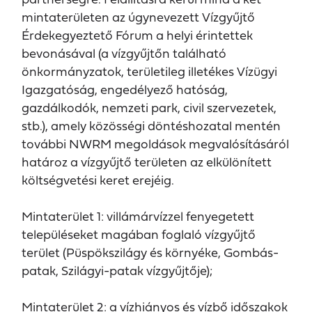
mintaterületen az úgynevezett Vízgyűjtő
Érdekegyeztető Fórum a helyi érintettek
bevonásával (a vízgyűjtőn található
önkormányzatok, területileg illetékes Vízügyi
Igazgatóság, engedélyező hatóság,
gazdálkodók, nemzeti park, civil szervezetek,
stb.), amely közösségi döntéshozatal mentén
további NWRM megoldások megvalósításáról
határoz a vízgyűjtő területen az elkülönített
költségvetési keret erejéig.
Mintaterület 1: villámárvízzel fenyegetett
településeket magában foglaló vízgyűjtő
terület (Püspökszilágy és környéke, Gombás-
patak, Szilágyi-patak vízgyűjtője);
Mintaterület 2: a vízhiányos és vízbő időszakok