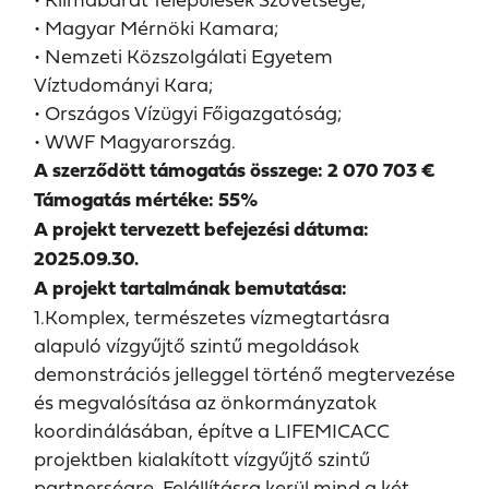
• Magyar Mérnöki Kamara;
• Nemzeti Közszolgálati Egyetem
Víztudományi Kara;
• Országos Vízügyi Főigazgatóság;
• WWF Magyarország.
A szerződött támogatás összege: 2 070 703 €
Támogatás mértéke: 55%
A projekt tervezett befejezési dátuma:
2025.09.30.
A projekt tartalmának bemutatása:
1.Komplex, természetes vízmegtartásra
alapuló vízgyűjtő szintű megoldások
demonstrációs jelleggel történő megtervezése
és megvalósítása az önkormányzatok
koordinálásában, építve a LIFEMICACC
projektben kialakított vízgyűjtő szintű
partnerségre. Felállításra kerül mind a két