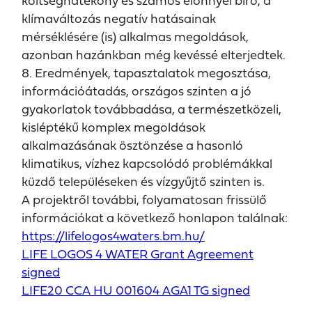
költséghatékony és számos előnnyel bíró, a
klímaváltozás negatív hatásainak
mérséklésére (is) alkalmas megoldások,
azonban hazánkban még kevéssé elterjedtek.
8. Eredmények, tapasztalatok megosztása,
információátadás, országos szinten a jó
gyakorlatok továbbadása, a természetközeli,
kisléptékű komplex megoldások
alkalmazásának ösztönzése a hasonló
klimatikus, vízhez kapcsolódó problémákkal
küzdő településeken és vízgyűjtő szinten is.
A projektről további, folyamatosan frissülő
információkat a következő honlapon találnak:
https://lifelogos4waters.bm.hu/
LIFE LOGOS 4 WATER Grant Agreement
signed
LIFE20 CCA HU 001604 AGA1 TG signed