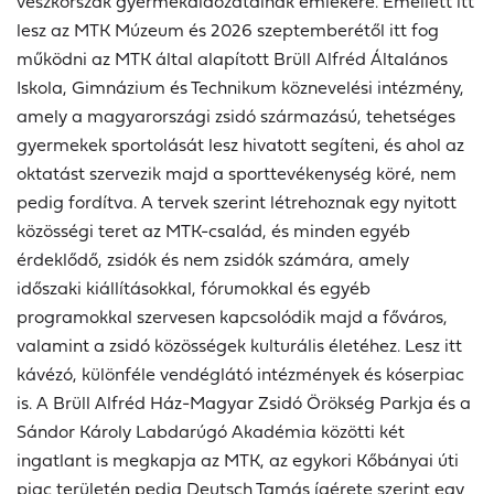
vészkorszak gyermekáldozatainak emlékére. Emellett itt
lesz az MTK Múzeum és 2026 szeptemberétől itt fog
működni az MTK által alapított Brüll Alfréd Általános
Iskola, Gimnázium és Technikum köznevelési intézmény,
amely a magyarországi zsidó származású, tehetséges
gyermekek sportolását lesz hivatott segíteni, és ahol az
oktatást szervezik majd a sporttevékenység köré, nem
pedig fordítva. A tervek szerint létrehoznak egy nyitott
közösségi teret az MTK-család, és minden egyéb
érdeklődő, zsidók és nem zsidók számára, amely
időszaki kiállításokkal, fórumokkal és egyéb
programokkal szervesen kapcsolódik majd a főváros,
valamint a zsidó közösségek kulturális életéhez. Lesz itt
kávézó, különféle vendéglátó intézmények és kóserpiac
is. A Brüll Alfréd Ház-Magyar Zsidó Örökség Parkja és a
Sándor Károly Labdarúgó Akadémia közötti két
ingatlant is megkapja az MTK, az egykori Kőbányai úti
piac területén pedig Deutsch Tamás ígérete szerint egy