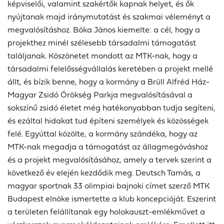
képviselői, valamint szakértők kapnak helyet, és ők
nyújtanak majd iránymutatást és szakmai véleményt a
megvalósításhoz. Bóka János kiemelte: a cél, hogy a
projekthez minél szélesebb társadalmi támogatást
találjanak. Köszönetet mondott az MTK-nak, hogy a
társadalmi felelősségvállalás keretében a projekt mellé
állt, és bízik benne, hogy a kormány a Brüll Alfréd Ház-
Magyar Zsidó Örökség Parkja megvalósításával a
sokszínű zsidó életet még hatékonyabban tudja segíteni,
és ezáltal hidakat tud építeni személyek és közösségek
felé. Egyúttal közölte, a kormány szándéka, hogy az
MTK-nak megadja a támogatást az állagmegóváshoz
és a projekt megvalósításához, amely a tervek szerint a
következő év elején kezdődik meg. Deutsch Tamás, a
magyar sportnak 33 olimpiai bajnoki címet szerző MTK
Budapest elnöke ismertette a klub koncepcióját. Eszerint
a területen felállítanak egy holokauszt-emlékművet a