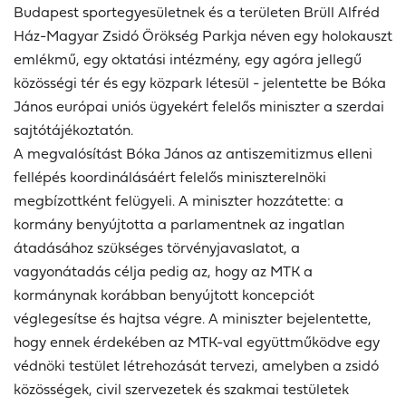
Budapest sportegyesületnek és a területen Brüll Alfréd
Ház-Magyar Zsidó Örökség Parkja néven egy holokauszt
emlékmű, egy oktatási intézmény, egy agóra jellegű
közösségi tér és egy közpark létesül - jelentette be Bóka
János európai uniós ügyekért felelős miniszter a szerdai
sajtótájékoztatón.
A megvalósítást Bóka János az antiszemitizmus elleni
fellépés koordinálásáért felelős miniszterelnöki
megbízottként felügyeli. A miniszter hozzátette: a
kormány benyújtotta a parlamentnek az ingatlan
átadásához szükséges törvényjavaslatot, a
vagyonátadás célja pedig az, hogy az MTK a
kormánynak korábban benyújtott koncepciót
véglegesítse és hajtsa végre. A miniszter bejelentette,
hogy ennek érdekében az MTK-val együttműködve egy
védnöki testület létrehozását tervezi, amelyben a zsidó
közösségek, civil szervezetek és szakmai testületek