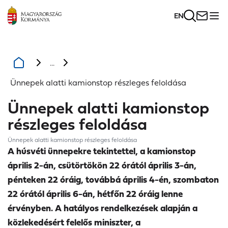
EN
...
Ünnepek alatti kamionstop részleges feloldása
Ünnepek alatti kamionstop
részleges feloldása
Ünnepek alatti kamionstop részleges feloldása
A húsvéti ünnepekre tekintettel, a kamionstop
április 2-án, csütörtökön 22 órától április 3-án,
pénteken 22 óráig, továbbá április 4-én, szombaton
22 órától április 6-án, hétfőn 22 óráig lenne
érvényben. A hatályos rendelkezések alapján a
közlekedésért felelős miniszter, a