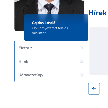
Hírek
Gajdos László
Élő Környezetért felelős
miniszter
Életrajz
Hírek
Környezetügy
2026. 06. 21.
Gajdos L
nemcsak 
jogkövet