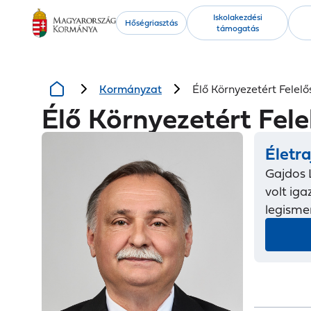
Kiemelt
Iskolakezdési
Hőségriasztás
támogatás
tartalmak
Kormányzat
Élő Környezetért Felelő
Élő Környezetért Fele
Életra
Gajdos 
volt ig
legismer