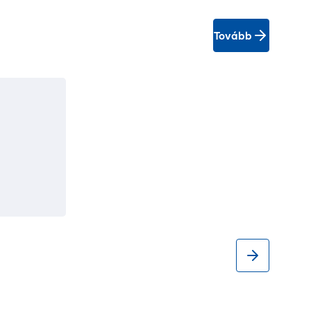
Tovább
tt az
rópai