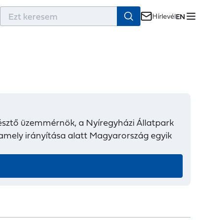
r
Hírlevél
EN
nyésztő üzemmérnök, a Nyíregyházi Állatpark
 amely irányítása alatt Magyarország egyik