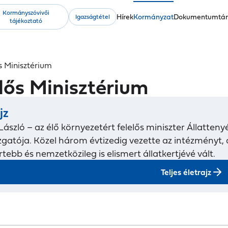
Kormányszóvivői
Fő
Hírek
Kormányzat
Dokumentumtá
Igazságtétel
tájékoztató
navigáció
s Minisztérium
lős Minisztérium
jz
László – az élő környezetért felelős miniszter Állatte
azgatója. Közel három évtizedig vezette az intézményt,
tebb és nemzetközileg is elismert állatkertjévé vált.
Teljes életrajz