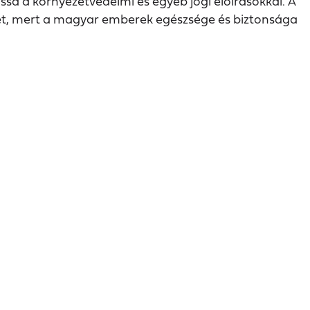
ssa a környezetvédelmi és egyéb jogi előírásokkal. A
eket, mert a magyar emberek egészsége és biztonsága