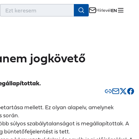
r
Hírlevél
EN
hanem jogkövető
gállapítottak.
betartása mellett. Ez olyan alapelv, amelynek
s során.
bb súlyos szabálytalanságot is megállapítottak. A
büntetőfeljelentést is tett.