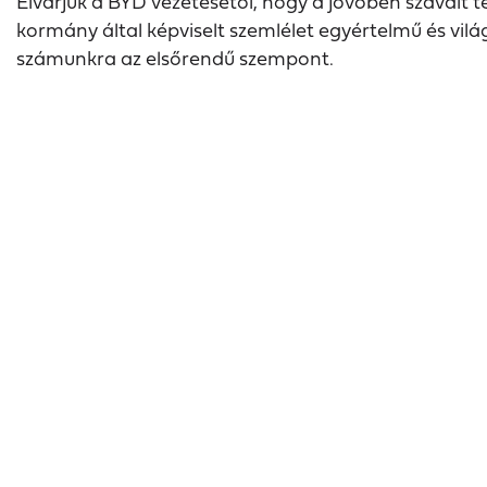
Elvárjuk a BYD vezetésétől, hogy a jövőben szavait t
kormány által képviselt szemlélet egyértelmű és vi
számunkra az elsőrendű szempont.