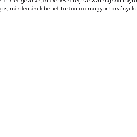
ettekkel igazolva, működését teljes összhangban folyta
lágos, mindenkinek be kell tartania a magyar törvény