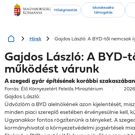
Kiemelt
Iskolakezdési
Hőségriasztás
támogatás
tartalmak
Hírek
Gajdos László: A BYD-től nemcsak 
Gajdos László: A BYD-t
működést várunk
A szegedi gyár építésének korábbi szakaszában
Forrás: Élő Környezetért Felelős Minisztérium
2026.
Gajdos László:
Üdvözlöm a BYD alelnökének azon kijelentését, miszer
minden piaci szereplő esetében érvényesülnie kell,
Ugyanakkor fontos rögzítenünk a tényeket. A szeged
kormányhivatal a környezetvédelmi jogsértések miatt 