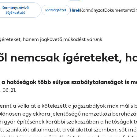
Kormányszóvivői
Fő
Hírek
Kormányzat
Dokumentumtá
Igazságtétel
tájékoztató
navigáció
ígéreteket, hanem jogkövető működést várunk
ől nemcsak ígéreteket, 
 a hatóságok több súlyos szabálytalanságot is me
 06. 21.
int a vállalat elkötelezett a jogszabályok maximális 
 különösen egy ekkora jelentőségű nemzetközi beruházá
i gyár építésének korábbi szakaszában a hatóságok tö
szankciót alkalmazott a vállalattal szemben, sőt még 