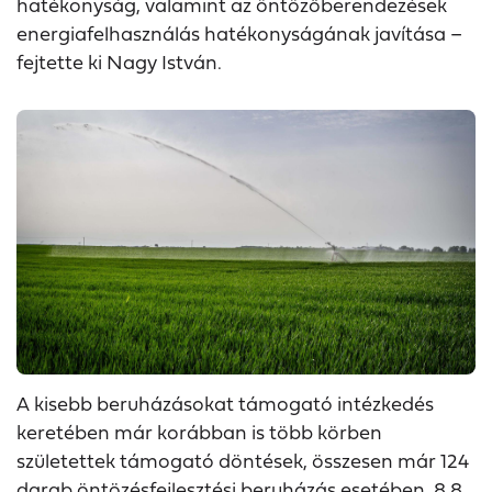
hatékonyság, valamint az öntözőberendezések
energiafelhasználás hatékonyságának javítása –
fejtette ki Nagy István.
A kisebb beruházásokat támogató intézkedés
keretében már korábban is több körben
születettek támogató döntések, összesen már 124
darab öntözésfejlesztési beruházás esetében, 8,8