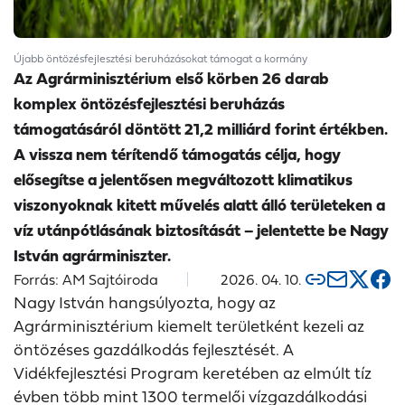
Újabb öntözésfejlesztési beruházásokat támogat a kormány
Az Agrárminisztérium első körben 26 darab
komplex öntözésfejlesztési beruházás
támogatásáról döntött 21,2 milliárd forint értékben.
A vissza nem térítendő támogatás célja, hogy
elősegítse a jelentősen megváltozott klimatikus
viszonyoknak kitett művelés alatt álló területeken a
víz utánpótlásának biztosítását – jelentette be Nagy
István agrárminiszter.
Forrás: AM Sajtóiroda
2026. 04. 10.
Nagy István hangsúlyozta, hogy az
Agrárminisztérium kiemelt területként kezeli az
öntözéses gazdálkodás fejlesztését. A
Vidékfejlesztési Program keretében az elmúlt tíz
évben több mint 1300 termelői vízgazdálkodási