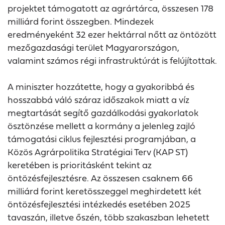
projektet támogatott az agrártárca, összesen 178
milliárd forint összegben. Mindezek
eredményeként 32 ezer hektárral nőtt az öntözött
mezőgazdasági terület Magyarországon,
valamint számos régi infrastruktúrát is felújítottak.
A miniszter hozzátette, hogy a gyakoribbá és
hosszabbá váló száraz időszakok miatt a víz
megtartását segítő gazdálkodási gyakorlatok
ösztönzése mellett a kormány a jelenleg zajló
támogatási ciklus fejlesztési programjában, a
Közös Agrárpolitika Stratégiai Terv (KAP ST)
keretében is prioritásként tekint az
öntözésfejlesztésre. Az összesen csaknem 66
milliárd forint keretösszeggel meghirdetett két
öntözésfejlesztési intézkedés esetében 2025
tavaszán, illetve őszén, több szakaszban lehetett