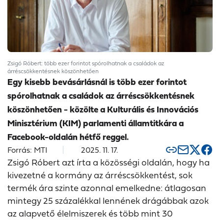
Zsigó Róbert: több ezer forintot spórolhatnak a családok az
árréscsökkentésnek köszönhetően
Egy kisebb bevásárlásnál is több ezer forintot
spórolhatnak a családok az árréscsökkentésnek
köszönhetően - közölte a Kulturális és Innovációs
Minisztérium (KIM) parlamenti államtitkára a
Facebook-oldalán hétfő reggel.
Forrás: MTI
2025. 11. 17.
Zsigó Róbert azt írta a közösségi oldalán, hogy ha
kivezetné a kormány az árréscsökkentést, sok
termék ára szinte azonnal emelkedne: átlagosan
mintegy 25 százalékkal lennének drágábbak azok
az alapvető élelmiszerek és több mint 30