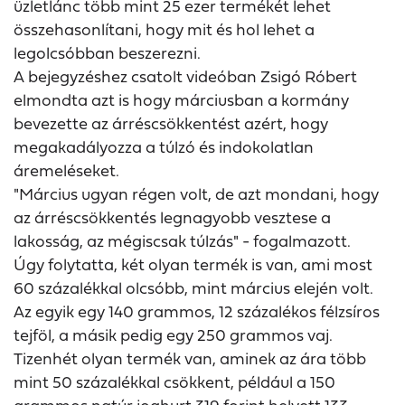
üzletlánc több mint 25 ezer termékét lehet
összehasonlítani, hogy mit és hol lehet a
legolcsóbban beszerezni.
A bejegyzéshez csatolt videóban Zsigó Róbert
elmondta azt is hogy márciusban a kormány
bevezette az árréscsökkentést azért, hogy
megakadályozza a túlzó és indokolatlan
áremeléseket.
"Március ugyan régen volt, de azt mondani, hogy
az árréscsökkentés legnagyobb vesztese a
lakosság, az mégiscsak túlzás" - fogalmazott.
Úgy folytatta, két olyan termék is van, ami most
60 százalékkal olcsóbb, mint március elején volt.
Az egyik egy 140 grammos, 12 százalékos félzsíros
tejföl, a másik pedig egy 250 grammos vaj.
Tizenhét olyan termék van, aminek az ára több
mint 50 százalékkal csökkent, például a 150