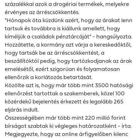
százalékkal azok a drogériai termékek, melyekre
érvényes az árréscsökkentés.
"Hónapok óta küzdünk azért, hogy az árakat lenn
tartsuk és továbbra is kiállunk amellett, hogy
kíméljük a családok pénztárcáját" - hangsúlyozta.
Hozzátette, a kormány azt várja a kereskedőktől,
hogy tartsák be az árréscsökkentést, a
beszállítóktól pedig, hogy tartózkodjanak az árak
emelésétől, ezért szigorúan és folyamatosan
ellenőrzik a korlátozás betartását.
Közölte azt is, hogy már több mint 3500 hatósági
ellenőrzést tartottak a szakemberek, közel 100
közérdekű bejelentés érkezett és legalább 265
eljárás indult.
Összességében már több mint 220 millió forint
bírságot szabtak ki végleges határozatként - írta.
Megjegyezte, hogy az online árfigyelőben kilenc