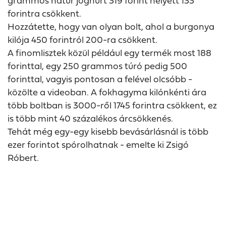
grammos natúr joghurt 319 forint helyett 133
forintra csökkent.
Hozzátette, hogy van olyan bolt, ahol a burgonya
kilója 450 forintról 200-ra csökkent.
A finomlisztek közül például egy termék most 188
forinttal, egy 250 grammos túró pedig 500
forinttal, vagyis pontosan a felével olcsóbb -
közölte a videoban. A fokhagyma kilónkénti ára
több boltban is 3000-ről 1745 forintra csökkent, ez
is több mint 40 százalékos árcsökkenés.
Tehát még egy-egy kisebb bevásárlásnál is több
ezer forintot spórolhatnak - emelte ki Zsigó
Róbert.