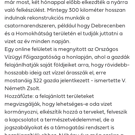
már most, két hónappal előbb elkezdték a nyárra
való felkészülést. Mintegy 300 kilométer hosszan
indulnak rekonstrukciós munkák a
csatornarendszeren, például hogy Debrecenben
és a Homokhátság területén el tudják juttatni a
vizet az év minden napján.
Egy online felületet is megnyitott az Országos
Vízügyi Főigazgatóság a honlapján, ahol a gazdák
felajánlhatják saját földjeiket arra, hogy rövidebb-
hosszabb ideig azt vízzel árasszák el, erre
mostanáig 322 gazda jelentkezett - ismertette V.
Németh Zsolt.
Hozzáfűzte: a felajánlott területeket
megvizsgálják, hogy lehetséges-e oda vizet
kormányozni, elkészítik hozzá a terveket, felveszik
a kapcsolatot a természetvédelemmel, de a
jogszabályokat és a támogatási rendszert is