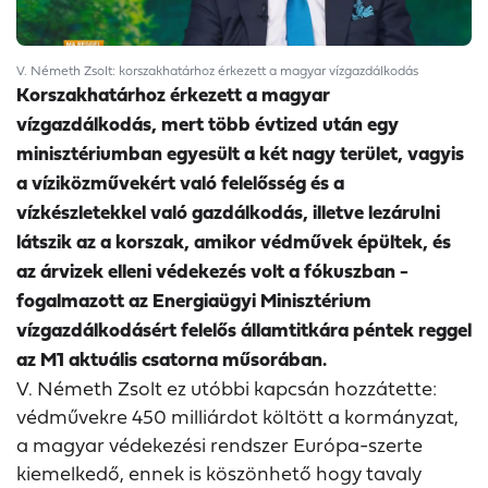
V. Németh Zsolt: korszakhatárhoz érkezett a magyar vízgazdálkodás
Korszakhatárhoz érkezett a magyar
vízgazdálkodás, mert több évtized után egy
minisztériumban egyesült a két nagy terület, vagyis
a víziközművekért való felelősség és a
vízkészletekkel való gazdálkodás, illetve lezárulni
látszik az a korszak, amikor védművek épültek, és
az árvizek elleni védekezés volt a fókuszban -
fogalmazott az Energiaügyi Minisztérium
vízgazdálkodásért felelős államtitkára péntek reggel
az M1 aktuális csatorna műsorában.
V. Németh Zsolt ez utóbbi kapcsán hozzátette:
védművekre 450 milliárdot költött a kormányzat,
a magyar védekezési rendszer Európa-szerte
kiemelkedő, ennek is köszönhető hogy tavaly