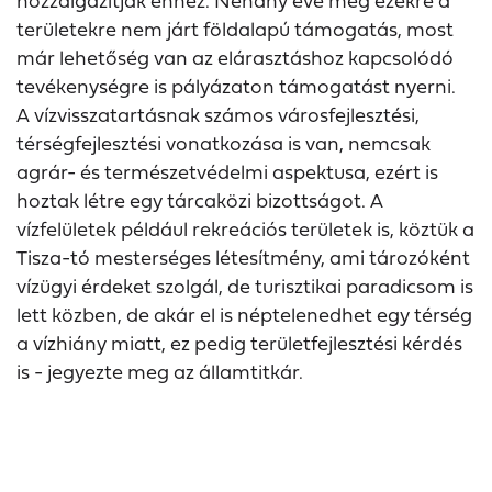
hozzáigazítják ehhez. Néhány éve még ezekre a
területekre nem járt földalapú támogatás, most
már lehetőség van az elárasztáshoz kapcsolódó
tevékenységre is pályázaton támogatást nyerni.
A vízvisszatartásnak számos városfejlesztési,
térségfejlesztési vonatkozása is van, nemcsak
agrár- és természetvédelmi aspektusa, ezért is
hoztak létre egy tárcaközi bizottságot. A
vízfelületek például rekreációs területek is, köztük a
Tisza-tó mesterséges létesítmény, ami tározóként
vízügyi érdeket szolgál, de turisztikai paradicsom is
lett közben, de akár el is néptelenedhet egy térség
a vízhiány miatt, ez pedig területfejlesztési kérdés
is - jegyezte meg az államtitkár.