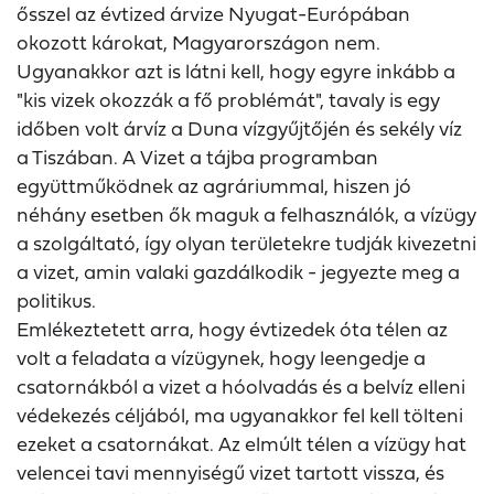
ősszel az évtized árvize Nyugat-Európában
okozott károkat, Magyarországon nem.
Ugyanakkor azt is látni kell, hogy egyre inkább a
"kis vizek okozzák a fő problémát", tavaly is egy
időben volt árvíz a Duna vízgyűjtőjén és sekély víz
a Tiszában. A Vizet a tájba programban
együttműködnek az agráriummal, hiszen jó
néhány esetben ők maguk a felhasználók, a vízügy
a szolgáltató, így olyan területekre tudják kivezetni
a vizet, amin valaki gazdálkodik - jegyezte meg a
politikus.
Emlékeztetett arra, hogy évtizedek óta télen az
volt a feladata a vízügynek, hogy leengedje a
csatornákból a vizet a hóolvadás és a belvíz elleni
védekezés céljából, ma ugyanakkor fel kell tölteni
ezeket a csatornákat. Az elmúlt télen a vízügy hat
velencei tavi mennyiségű vizet tartott vissza, és