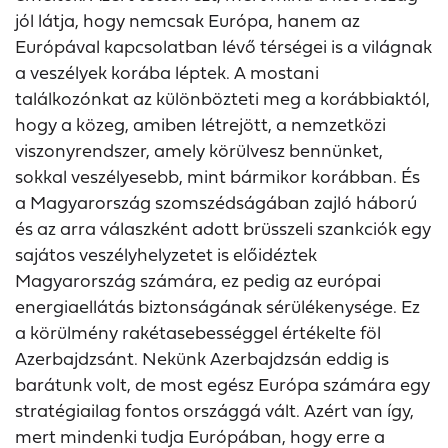
jól látja, hogy nemcsak Európa, hanem az
Európával kapcsolatban lévő térségei is a világnak
a veszélyek korába léptek. A mostani
találkozónkat az különbözteti meg a korábbiaktól,
hogy a közeg, amiben létrejött, a nemzetközi
viszonyrendszer, amely körülvesz bennünket,
sokkal veszélyesebb, mint bármikor korábban. És
a Magyarország szomszédságában zajló háború
és az arra válaszként adott brüsszeli szankciók egy
sajátos veszélyhelyzetet is előidéztek
Magyarország számára, ez pedig az európai
energiaellátás biztonságának sérülékenysége. Ez
a körülmény rakétasebességgel értékelte föl
Azerbajdzsánt. Nekünk Azerbajdzsán eddig is
barátunk volt, de most egész Európa számára egy
stratégiailag fontos országgá vált. Azért van így,
mert mindenki tudja Európában, hogy erre a