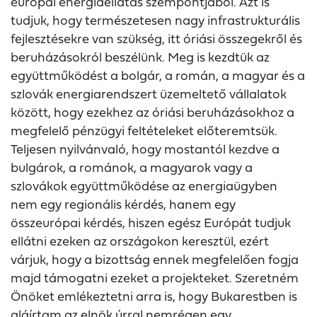
európai energiaellátás szempontjából. Azt is
tudjuk, hogy természetesen nagy infrastrukturális
fejlesztésekre van szükség, itt óriási összegekről és
beruházásokról beszélünk. Meg is kezdtük az
együttműködést a bolgár, a román, a magyar és a
szlovák energiarendszert üzemeltető vállalatok
között, hogy ezekhez az óriási beruházásokhoz a
megfelelő pénzügyi feltételeket előteremtsük.
Teljesen nyilvánvaló, hogy mostantól kezdve a
bulgárok, a románok, a magyarok vagy a
szlovákok együttműködése az energiaügyben
nem egy regionális kérdés, hanem egy
összeurópai kérdés, hiszen egész Európát tudjuk
ellátni ezeken az országokon keresztül, ezért
várjuk, hogy a bizottság ennek megfelelően fogja
majd támogatni ezeket a projekteket. Szeretném
Önöket emlékeztetni arra is, hogy Bukarestben is
aláírtam az elnök úrral nemrégen egy