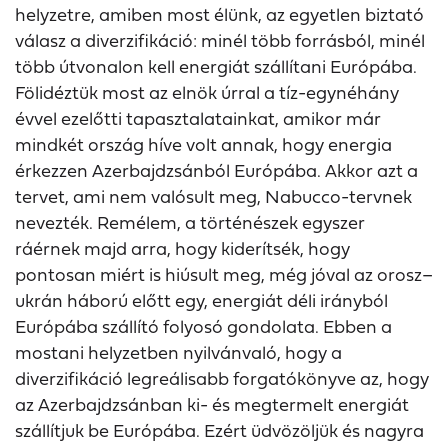
helyzetre, amiben most élünk, az egyetlen biztató
válasz a diverzifikáció: minél több forrásból, minél
több útvonalon kell energiát szállítani Európába.
Fölidéztük most az elnök úrral a tíz-egynéhány
évvel ezelőtti tapasztalatainkat, amikor már
mindkét ország híve volt annak, hogy energia
érkezzen Azerbajdzsánból Európába. Akkor azt a
tervet, ami nem valósult meg, Nabucco-tervnek
nevezték. Remélem, a történészek egyszer
ráérnek majd arra, hogy kiderítsék, hogy
pontosan miért is hiúsult meg, még jóval az orosz–
ukrán háború előtt egy, energiát déli irányból
Európába szállító folyosó gondolata. Ebben a
mostani helyzetben nyilvánvaló, hogy a
diverzifikáció legreálisabb forgatókönyve az, hogy
az Azerbajdzsánban ki- és megtermelt energiát
szállítjuk be Európába. Ezért üdvözöljük és nagyra