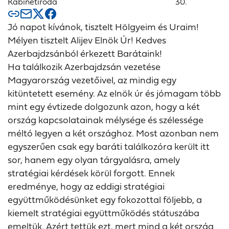
Kabinetiroda
30.
Jó napot kívánok, tisztelt Hölgyeim és Uraim!
Mélyen tisztelt Alijev Elnök Úr! Kedves
Azerbajdzsánból érkezett Barátaink!
Ha találkozik Azerbajdzsán vezetése
Magyarország vezetőivel, az mindig egy
kitüntetett esemény. Az elnök úr és jómagam több
mint egy évtizede dolgozunk azon, hogy a két
ország kapcsolatainak mélysége és szélessége
méltó legyen a két országhoz. Most azonban nem
egyszerűen csak egy baráti találkozóra került itt
sor, hanem egy olyan tárgyalásra, amely
stratégiai kérdések körül forgott. Ennek
eredménye, hogy az eddigi stratégiai
együttműködésünket egy fokozottal följebb, a
kiemelt stratégiai együttműködés státuszába
emeltük. Azért tettük ezt, mert mind a két ország