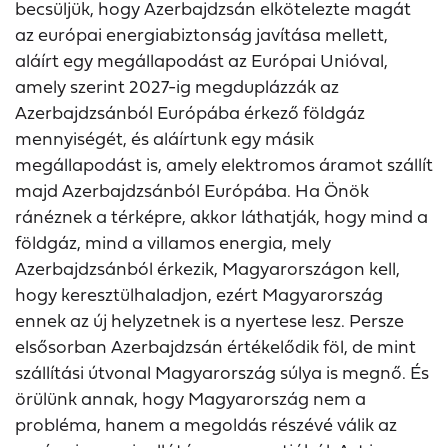
becsüljük, hogy Azerbajdzsán elkötelezte magát
az európai energiabiztonság javítása mellett,
aláírt egy megállapodást az Európai Unióval,
amely szerint 2027-ig megduplázzák az
Azerbajdzsánból Európába érkező földgáz
mennyiségét, és aláírtunk egy másik
megállapodást is, amely elektromos áramot szállít
majd Azerbajdzsánból Európába. Ha Önök
ránéznek a térképre, akkor láthatják, hogy mind a
földgáz, mind a villamos energia, mely
Azerbajdzsánból érkezik, Magyarországon kell,
hogy keresztülhaladjon, ezért Magyarország
ennek az új helyzetnek is a nyertese lesz. Persze
elsősorban Azerbajdzsán értékelődik föl, de mint
szállítási útvonal Magyarország súlya is megnő. És
örülünk annak, hogy Magyarország nem a
probléma, hanem a megoldás részévé válik az