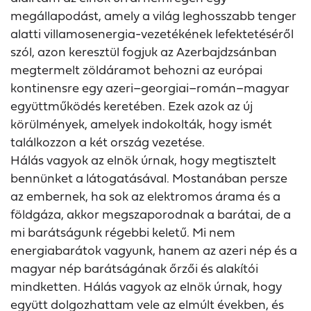
megállapodást, amely a világ leghosszabb tenger
alatti villamosenergia-vezetékének lefektetéséről
szól, azon keresztül fogjuk az Azerbajdzsánban
megtermelt zöldáramot behozni az európai
kontinensre egy azeri–georgiai–román–magyar
együttműködés keretében. Ezek azok az új
körülmények, amelyek indokolták, hogy ismét
találkozzon a két ország vezetése.
Hálás vagyok az elnök úrnak, hogy megtisztelt
bennünket a látogatásával. Mostanában persze
az embernek, ha sok az elektromos árama és a
földgáza, akkor megszaporodnak a barátai, de a
mi barátságunk régebbi keletű. Mi nem
energiabarátok vagyunk, hanem az azeri nép és a
magyar nép barátságának őrzői és alakítói
mindketten. Hálás vagyok az elnök úrnak, hogy
együtt dolgozhattam vele az elmúlt években, és