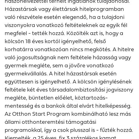
haszonélvezettel terhelt ingatlanok tulajdonosai.
Házastársak vagy élettársak hitelprogramban
való részvétele esetén elegendő, ha a tulajdoni
viszonyokra vonatkozó feltételeknek az egyik fél
megfelel - tették hozzá. Közölték azt is, hogy a
kölcsön 18 éves kortól igényelhető, felső
korhatárra vonatkozóan nincs megkötés. A hitelre
való jogosultságnak nem feltétele házasság vagy
gyermek megléte, sem a jövőre vonatkozó
gyermekvállalás. A hitel házastársak esetén
együttesen is igényelhető. A kölcsön igénylésének
feltétele két éves társadalombiztosítási jogviszony
megléte, büntetlen előélet, köztartozás-
mentesség és a bankok által elvárt hitelképesség.
Az Otthon Start Program kombinálható lesz más
állami otthonteremtési támogatási
programokkal, így a csok plusszal is - fűzték hozzá.
Kiemelték, a 25 éves, fix 3 százalékos kamat