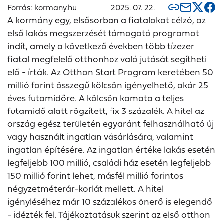
Forrás: kormany.hu
2025. 07. 22.
A kormány egy, elsősorban a fiatalokat célzó, az
első lakás megszerzését támogató programot
indít, amely a következő években több tízezer
fiatal megfelelő otthonhoz való jutását segítheti
elő - írták. Az Otthon Start Program keretében 50
millió forint összegű kölcsön igényelhető, akár 25
éves futamidőre. A kölcsön kamata a teljes
futamidő alatt rögzített, fix 3 százalék. A hitel az
ország egész területén egyaránt felhasználható új
vagy használt ingatlan vásárlására, valamint
ingatlan építésére. Az ingatlan értéke lakás esetén
legfeljebb 100 millió, családi ház esetén legfeljebb
150 millió forint lehet, másfél millió forintos
négyzetméterár-korlát mellett. A hitel
igényléséhez már 10 százalékos önerő is elegendő
- idézték fel. Tájékoztatásuk szerint az első otthon