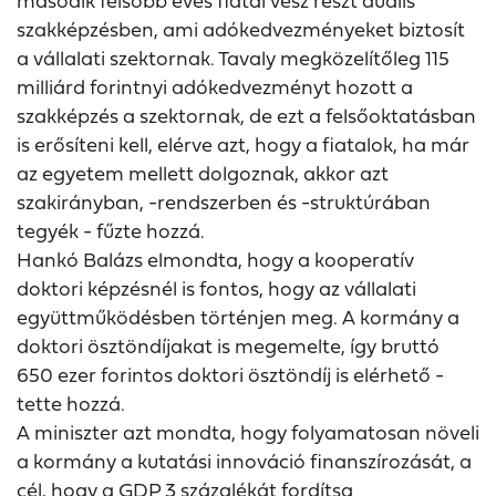
második felsőbb éves fiatal vesz részt duális
szakképzésben, ami adókedvezményeket biztosít
a vállalati szektornak. Tavaly megközelítőleg 115
milliárd forintnyi adókedvezményt hozott a
szakképzés a szektornak, de ezt a felsőoktatásban
is erősíteni kell, elérve azt, hogy a fiatalok, ha már
az egyetem mellett dolgoznak, akkor azt
szakirányban, -rendszerben és -struktúrában
tegyék - fűzte hozzá.
Hankó Balázs elmondta, hogy a kooperatív
doktori képzésnél is fontos, hogy az vállalati
együttműködésben történjen meg. A kormány a
doktori ösztöndíjakat is megemelte, így bruttó
650 ezer forintos doktori ösztöndíj is elérhető -
tette hozzá.
A miniszter azt mondta, hogy folyamatosan növeli
a kormány a kutatási innováció finanszírozását, a
cél, hogy a GDP 3 százalékát fordítsa