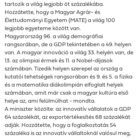
tartozik a világ legjobb öt százalékába.
Hozzátette, hogy a Magyar Agrár- és
Élettudományi Egyetem (MATE) a világ 100
legjobb egyeteme között van.
Magyarország 96. a világ demográfiai
rangsorában, de a GDP tekintetében a 49. helyen
van. A magyar innováció a világ 33. helyén van, de
13. az olimpiai érmek és 11. a Nobel-díjasok
számában. Tizedik helyen szerepel az ország a
kutatói tehetségek rangsorában és 9. és 5. a fizika
és a matematika diákolimpián elfoglalt helyek
számában, amit már csak a magyar kultúra első
helye az, ami felülmúlhat - mondta.
A miniszter közölte: az innovatív vállalatok a GDP
64 százalékát, az exportértékesítés 68 százalékát
adják. Hozzátette, hogy a foglalkoztatás 54
százaléka is az innovatív vállaltoknál valósul meg,