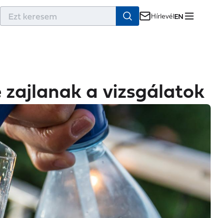
r
Hírlevél
EN
e zajlanak a vizsgálatok