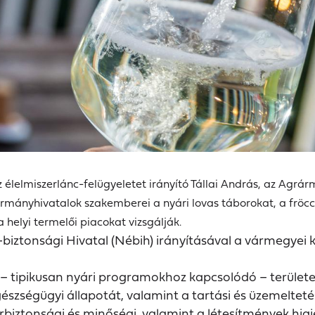
az élelmiszerlánc-felügyeletet irányító Tállai András, az Agrá
rmányhivatalok szakemberei a nyári lovas táborokat, a fröccst
a helyi termelői piacokat vizsgálják.
c-biztonsági Hivatal (Nébih) irányításával a vármegyei
– tipikusan nyári programokhoz kapcsolódó – területen
gészségügyi állapotát, valamint a tartási és üzemelteté
erbiztonsági és minőségi, valamint a létesítmények hig