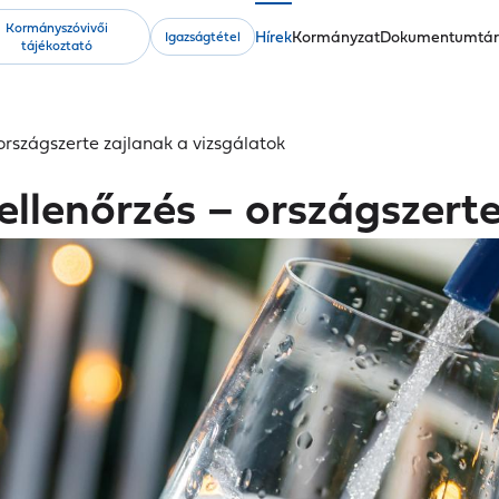
Kormányszóvivői
Fő
Hírek
Kormányzat
Dokumentumtá
Igazságtétel
tájékoztató
navigáció
 országszerte zajlanak a vizsgálatok
 ellenőrzés – országszert