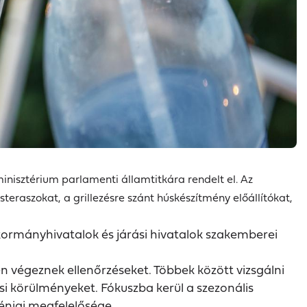
rminisztérium parlamenti államtitkára rendelt el. Az
eraszokat, a grillezésre szánt húskészítmény előállítókat,
 kormányhivatalok és járási hivatalok szakemberei
 végeznek ellenőrzéseket. Többek között vizsgálni
si körülményeket. Fókuszba kerül a szezonális
iéniai megfelelősége.