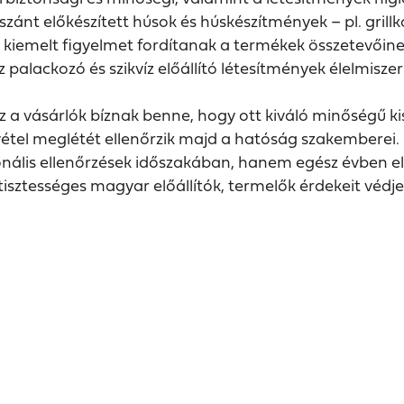
szánt előkészített húsok és húskészítmények – pl. gril
ők kiemelt figyelmet fordítanak a termékek összetevői
 palackozó és szikvíz előállító létesítmények élelmiszer
sz a vásárlók bíznak benne, hogy ott kiváló minőségű 
vétel meglétét ellenőrzik majd a hatóság szakemberei.
nális ellenőrzések időszakában, hanem egész évben el
tisztességes magyar előállítók, termelők érdekeit védje