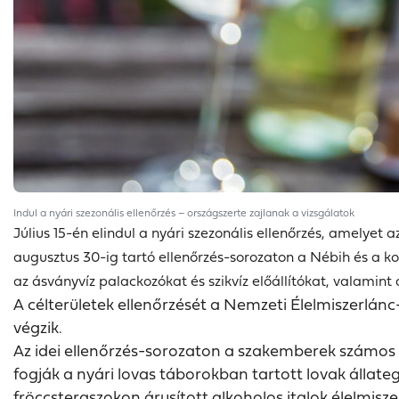
Indul a nyári szezonális ellenőrzés – országszerte zajlanak a vizsgálatok
Július 15-én elindul a nyári szezonális ellenőrzés, amelyet 
augusztus 30-ig tartó ellenőrzés-sorozaton a Nébih és a ko
az ásványvíz palackozókat és szikvíz előállítókat, valamint 
A célterületek ellenőrzését a Nemzeti Élelmiszerlán
végzik.
Az idei ellenőrzés-sorozaton a szakemberek számos 
fogják a nyári lovas táborokban tartott lovak állate
fröccsteraszokon árusított alkoholos italok élelmisz