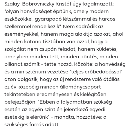
Szalay-Bobrovniczky Kristóf úgy fogalmazott:
"olyan honvédséget építünk, amely modern
eszközökkel, gyarapodó létszámmal és harcos
szellemmel rendelkezik". Nem sodródik az
eseményekkel, hanem maga alakítja azokat, ahol
minden katona tisztában van azzal, hogy a
szolgálat nem csupán feladat, hanem küldetés,
amelyben minden tett, minden döntés, minden
pillanat számít - tette hozzá. Közölte: a honvédség
és a minisztérium vezetése "teljes erőbedobással"
azon dolgozik, hogy az új rendszerre való átállás
ez év közepéig minden állománycsoport
tekintetében eredményesen és kielégítően
befejeződjön. "Ebben a folyamatban szükség
esetén az egyén szintjén jelentkező egyedi
esetekig is elérünk" - mondta, hozzátéve: a
szükséges forrás adott.