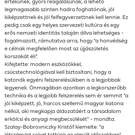
értékűnek, gyors reagálásúnak, a lehető
legmagasabb szinten hadra foghatónak, jól
kiképzettnek és jól felfegyverzettnek kell lennie. Ez
pedig csak egy helyes szervezeti kultúra és egy
erős nemzeti identitás talaján állva lehetséges -
fogalmazott, rámutatva arra, hogy "a honvédség
e célnak megfelelően most az újjászületés
korszakát éli".
Kifejtette: modern eszközökkel,
csúcstechnológiával kell biztosítani, hogy a
katonák egyéni felszerelésükben is a legjobbak
legyenek. Önmagában azonban a legkorszerűbb
technika és a legjobb felszerelés sem ér semmit "a
jól kiképzett, jó, harcos szellemű magyar katona
nélkül, aki megkapja áldozatáért a társadalom
erkölcsi és anyagi megbecsülését" - mondta.
Szalay-Bobrovniczky Kristóf kiemelte: "a
létszámért sokat tettünk az elmúlt időszakban".