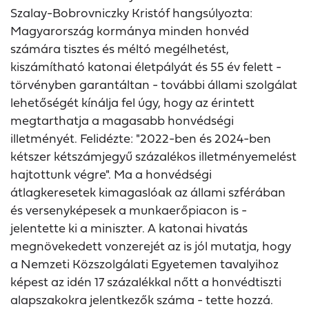
Szalay-Bobrovniczky Kristóf hangsúlyozta:
Magyarország kormánya minden honvéd
számára tisztes és méltó megélhetést,
kiszámítható katonai életpályát és 55 év felett -
törvényben garantáltan - további állami szolgálat
lehetőségét kínálja fel úgy, hogy az érintett
megtarthatja a magasabb honvédségi
illetményét. Felidézte: "2022-ben és 2024-ben
kétszer kétszámjegyű százalékos illetményemelést
hajtottunk végre". Ma a honvédségi
átlagkeresetek kimagaslóak az állami szférában
és versenyképesek a munkaerőpiacon is -
jelentette ki a miniszter. A katonai hivatás
megnövekedett vonzerejét az is jól mutatja, hogy
a Nemzeti Közszolgálati Egyetemen tavalyihoz
képest az idén 17 százalékkal nőtt a honvédtiszti
alapszakokra jelentkezők száma - tette hozzá.