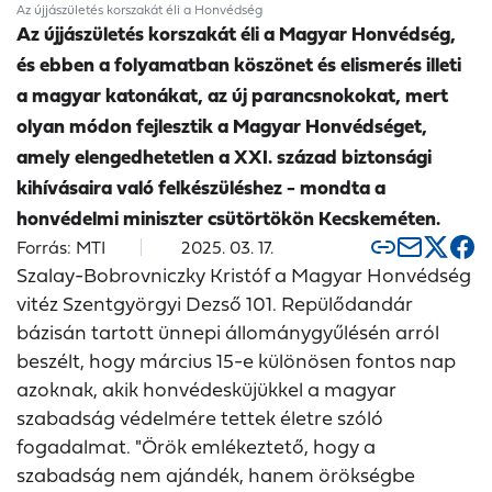
Az újjászületés korszakát éli a Honvédség
Az újjászületés korszakát éli a Magyar Honvédség,
és ebben a folyamatban köszönet és elismerés illeti
a magyar katonákat, az új parancsnokokat, mert
olyan módon fejlesztik a Magyar Honvédséget,
amely elengedhetetlen a XXI. század biztonsági
kihívásaira való felkészüléshez - mondta a
honvédelmi miniszter csütörtökön Kecskeméten.
Forrás: MTI
2025. 03. 17.
Szalay-Bobrovniczky Kristóf a Magyar Honvédség
vitéz Szentgyörgyi Dezső 101. Repülődandár
bázisán tartott ünnepi állománygyűlésén arról
beszélt, hogy március 15-e különösen fontos nap
azoknak, akik honvédesküjükkel a magyar
szabadság védelmére tettek életre szóló
fogadalmat. "Örök emlékeztető, hogy a
szabadság nem ajándék, hanem örökségbe