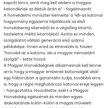
kapott kincs, amit meg kell védeni a magyar
katonáknak az életük árán is" - fogalmazott.
A honvédelmi miniszter kiemelte: a '48-as katonai
hagyomány egyszerre táplálkozik az első
honvédsereg sikereiből és a végsőkig kitartó,
tiszteletre méltó kitartásból. Azóta ez minden,
szolgálatot vállaló generáció első számú
példaképe. Innen ered az elnevezés is, hiszen
"honvéd az a katona, aki a magyar nemzetért
szolgál" - tette hozzá.
A Magyar Honvédségnek alkalmasnak kell lennie
arra, hogy a magyar emberek biztonságát akár
egy háborúban is garantálni tudja, továbbá arra
is, hogy a régió meghatározó katonai ereje legyen
- hangoztatta. Hozzátette: ezért a Magyar
Honvédség egészének és minden egyes
alakulatának külön-külön is magas műveleti