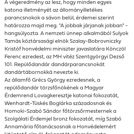
A végeredmény az lesz, hogy minden egyes
katona illetményét az állományilletékes
parancsnokok a sávon belül, érdemei szerint
határozza majd meg. "A jobbak járjanak jobban" -
hangsúlyozta. A nemzeti ünnep alkalmából Sulyok
Tamás köztársasági elnök Szalay-Bobrovniczky
Kristóf honvédelmi miniszter javaslatára Könczöl
Ferenc ezredest, az MH vitéz Szentgyörgyi Dezső
101. Repülődandár dandárparancsnokát
dandártábornokká nevezte ki.
Az államfő Grécs György ezredesnek, a
repülődandár törzsfőnökének a Magyar
Érdemrend Lovagkeresztje katonai fokozatát,
Wenhardt-Tüskés Boglárka századosnak és
Homoki-Szabó Sándor főtörzsőrmesternek a
Szolgálati Érdemjel bronz fokozatát, míg Szabó
Annamária főtanácsosnak a Honvédelemért