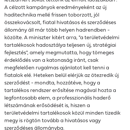
A célzott kampányok eredményeként az új
haditechnika mellé frissen toborzott, jól
összekovácsolt, fiatal hivatásos és szerződéses
állomány áll már több helyen hadrendben -
közölte. A miniszter kitért arra, "a területvédelmi
tartalékosok hadosztálya teljesen új, stratégiai
fejlesztés", amely megmutatta, hogy tömeges
érdeklődés van a katonaság iránt, csak
megfelelően rugalmas ajánlatot kell tenni a
fiatalok elé. Heteken belül elérjük az ötezredik új
szerződést - mondta, hozzátéve, hogy a
tartalékos rendszer erősítése magával hozta a
legfontosabb elem, a professzionális haderő
létszámának erősödését is, hiszen a
területvédelmi tartalékosok közül minden tizedik
megy is rögtön tovább a hivatásos vagy
szerződéses állományba.