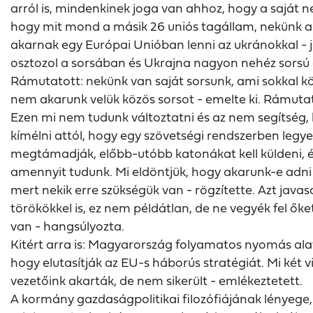
arról is, mindenkinek joga van ahhoz, hogy a saját 
hogy mit mond a másik 26 uniós tagállam, nekünk a 
akarnak egy Európai Unióban lenni az ukránokkal - je
osztozol a sorsában és Ukrajna nagyon nehéz sorsú o
Rámutatott: nekünk van saját sorsunk, ami sokkal kö
nem akarunk velük közös sorsot - emelte ki. Rámuta
Ezen mi nem tudunk változtatni és az nem segítség,
kímélni attól, hogy egy szövetségi rendszerben legy
megtámadják, előbb-utóbb katonákat kell küldeni, és
amennyit tudunk. Mi eldöntjük, hogy akarunk-e adn
mert nekik erre szükségük van - rögzítette. Azt javas
törökökkel is, ez nem példátlan, de ne vegyék fel ő
van - hangsúlyozta.
Kitért arra is: Magyarország folyamatos nyomás ala
hogy elutasítják az EU-s háborús stratégiát. Mi két
vezetőink akarták, de nem sikerült - emlékeztetett.
A kormány gazdaságpolitikai filozófiájának lényege,