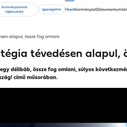
Kormányszóvivői
Fő
Hírek
Kormányzat
Dokumentumtá
Igazságtétel
tájékoztató
navigáció
sen alapul, össze fog omlani
tégia tévedésen alapul, 
gy délibáb, össze fog omlani, súlyos következmény
rszág! című műsorában.