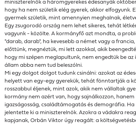
miniszterelnök a háromgyerekes édesanyák októbert
hogy ha nem születik elég gyerek, akkor elfogyunk
gyermek születik, mint amennyien meghalnak, életve
Egy zsugorodó ország nem lehet sikeres, tehát létk
vagyunk - közölte. A kormányfő azt mondta, a prob
"darab, darab", ha kevesebb a német vagy a francia,
előttünk, megnéztük, mi lett azokkal, akik beengedt
hogy mi szépen meglapultunk, nem engedtük be az id
állam abba nem tud beleszólni.
Mi egy dolgot dolgot tudunk csinálni: azokat az édes
helyett van egy-egy gyerekük, tehát fönntartják a k
rosszabbul éljenek, mint azok, akik nem vállaltak gye
kormány nem azért van, hogy sajnálkozzon, hanem h
igazságosság, családtámogatás és demográfia. Ha Ma
jelentette ki a miniszterelnök. Azokra a vádakra r
kapjanak, Orbán Viktor úgy reagált: a költségvetésb