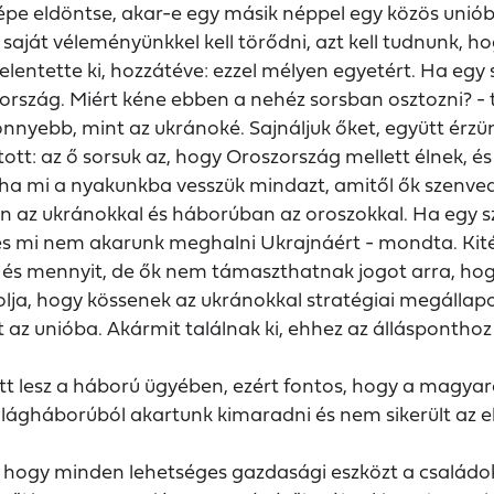
népe eldöntse, akar-e egy másik néppel egy közös unió
saját véleményünkkel kell törődni, azt kell tudnunk,
lentette ki, hozzátéve: ezzel mélyen egyetért. Ha egy 
rszág. Miért kéne ebben a nehéz sorsban osztozni? - te
nnyebb, mint az ukránoké. Sajnáljuk őket, együtt érzü
tott: az ő sorsuk az, hogy Oroszország mellett élnek,
 ha mi a nyakunkba vesszük mindazt, amitől ők szenve
en az ukránokkal és háborúban az oroszokkal. Ha egy s
 mi nem akarunk meghalni Ukrajnáért - mondta. Kitért
i és mennyit, de ők nem támaszthatnak jogot arra, ho
olja, hogy kössenek az ukránokkal stratégiai megállapod
ket az unióba. Akármit találnak ki, ehhez az álláspon
tt lesz a háború ügyében, ezért fontos, hogy a magya
 világháborúból akartunk kimaradni és nem sikerült az
 hogy minden lehetséges gazdasági eszközt a családok m