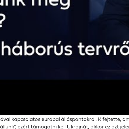
ával kapcsolatos európai álláspontokról. Kifejtette, a
lunk", ezért támogatni kell Ukrajnát, akkor ez azt jel