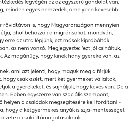
ntézkedés legvégén az az egyszerű gondolat van,
szág, minden egyes nemzedék, amelyben kevesebb
már rövidtávon is, hogy Magyarországon mennyien
 útja, ahol behozzák a migránsokat, mondván,
 erre az útra lépjünk, ezt mások kipróbálták
n, az nem vonzó. Megjegyezte: "ezt jól csináltuk,
ek. Az magánügy, hogy kinek hány gyereke van, az
lnek, ami azt jelenti, hogy maguk meg a férjük
 hogy csak azért, mert két gyermeket vállaltak,
etjük a gyerekeket, és sajnáljuk, hogy kevés van. De a
n. Ebben egyszerre van szociális szempont,
helyen a családok megsegítésére kell fordítani -
rra, hogy a kétgyermekes anyák is szja-mentességet
 fedezete a családtámogatásoknak.