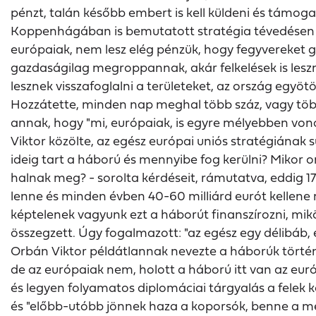
pénzt, talán később embert is kell küldeni és támog
Koppenhágában is bemutatott stratégia tévedésen al
európaiak, nem lesz elég pénzük, hogy fegyvereket 
gazdaságilag megroppannak, akár felkelések is leszne
lesznek visszafoglalni a területeket, az ország egyö
Hozzátette, minden nap meghal több száz, vagy több
annak, hogy "mi, európaiak, is egyre mélyebben von
Viktor közölte, az egész európai uniós stratégiának
ideig tart a háború és mennyibe fog kerülni? Miko
halnak meg? - sorolta kérdéseit, rámutatva, eddig 1
lenne és minden évben 40-60 milliárd eurót kellene m
képtelenek vagyunk ezt a háborút finanszírozni, mikö
összegzett. Úgy fogalmazott: "az egész egy délibáb, e
Orbán Viktor példátlannak nevezte a háborúk történ
de az európaiak nem, holott a háború itt van az euró
és legyen folyamatos diplomáciai tárgyalás a felek 
és "előbb-utóbb jönnek haza a koporsók, benne a megh