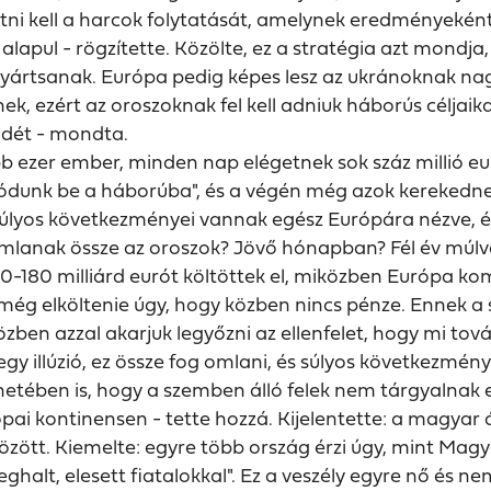
atni kell a harcok folytatását, amelynek eredményeké
apul - rögzítette. Közölte, ez a stratégia azt mondja
gyártsanak. Európa pedig képes lesz az ukránoknak na
k, ezért az oroszoknak fel kell adniuk háborús céljaik
tödét - mondta.
 ezer ember, minden nap elégetnek sok száz millió eur
ódunk be a háborúba", és a végén még azok kerekednek 
 súlyos következményei vannak egész Európára nézve, és
r omlanak össze az oroszok? Jövő hónapban? Fél év mú
70-180 milliárd eurót költöttek el, miközben Európa ko
ég elköltenie úgy, hogy közben nincs pénze. Ennek a st
zben azzal akarjuk legyőzni az ellenfelet, hogy mi tová
gy illúzió, ez össze fog omlani, és súlyos következménye
etében is, hogy a szemben álló felek nem tárgyalnak 
pai kontinensen - tette hozzá. Kijelentette: a magyar 
között. Kiemelte: egyre több ország érzi úgy, mint Ma
alt, elesett fiatalokkal". Ez a veszély egyre nő és nem