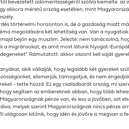
ől bevezetett adómentességéről szólva kiemelte: az i
. Egy akkora méretű ország esetében, mint Magyaror
szély.
érdés történelmi horizonton is, de a gazdaság miatt 
léma megoldására két lehetőség van. Van a nyugatiak
 majd bejön egy muszlim. Jelezte: nem tanácsolná, hogy
ék a migránsokat, és amit most látunk Nyugat-Európába
egeneket". Rámutatott: akkor viszont kell saját gyer
anyákat, akik vállalják, hogy legalább két gyereket szü
özösségünket, elismerjük, támogatjuk, és nem engedjük,
reket - tette hozzá. Ez egy családbarát ország, mi szer
ogy segítsen az embereknek abban, hogy több lehesse
gyarországnak pénze van, és lesz a jövőben, azt első 
eagálva, melyek szerint Magyarországnak nincs pénze a
ől világosan kitűnik, hogy idén és jövőre is megvan a