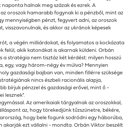
nt naponta halnak meg százak és ezrek. A
, az oroszok hamarabb fogynak ki a pénzből, mint az
gy mennyiségben pénzt, fegyvert adni, az oroszok
at, visszavonulnak, és akkor az ukránok képesek
ót, a végén milliárdokat, és folyamatos a kockázata
felül, akik katonákat is akarnak küldeni. Orbán
 a stratégia nem tisztáz két kérdést: milyen hosszú
lva, egy, vagy három-négy év múlva? Mennyien
moly gazdasági bajban van, minden fillérre szüksége
ratégiának nincs észbeli racionális alapja,
bb bírjuk pénzzel és gazdasági erővel, mint ő -
i lesznek".
egymással. Az amerikaiak tárgyalnak az oroszokkal,
álláspont az, hogy törekedjünk tűzszünetre, békére,
gyarország, hogy bele fogunk sodródni egy háborúba,
 akarják ezt vállalni - mondta. Orbán Viktor beszélt