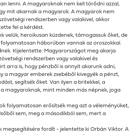
ban lenni. A magyaroknak nem kell törődni azzal,
 hogy mit akarnak a magyarok. A magyarok nem
szövetségi rendszerben vagy valakivel, akkor
tte fel a kérdést.
nk velük, heroikusan küzdenek, támogassuk őket, de
 és folyamatosan háborúban vannak az oroszokkal.
dnek. Kijelentette: Magyarországot meg akarja
zövetségi rendszerben vagy valakivel és
 arra is, hogy pénzből is annyit akarunk adni,
gy a magyar emberek zsebéből kivegyék a pénzt,
ást, segítsék őket. Van ilyen a britekkel, a
thoz a magyaroknak, mint minden más népnek, joga
rok folyamatosan erősítsék meg azt a véleményüket,
 elsőből sem, meg a másodikból sem, mert a
egsegítésére fordít - jelentette ki Orbán Viktor. A