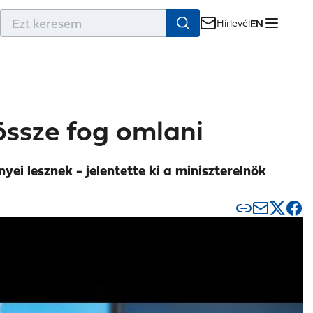
r
Hírlevél
EN
össze fog omlani
ei lesznek - jelentette ki a miniszterelnök