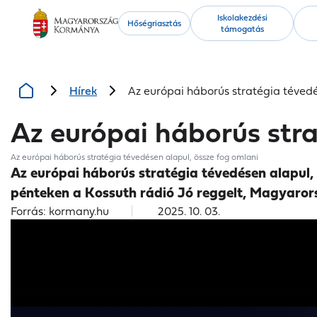
Kiemelt
Iskolakezdési
Hőségriasztás
támogatás
tartalmak
Hírek
Az európai háborús stratégia tévedé
Az európai háborús stra
Az európai háborús stratégia tévedésen alapul, össze fog omlani
Az európai háborús stratégia tévedésen alapul, e
pénteken a Kossuth rádió Jó reggelt, Magyaro
Forrás: kormany.hu
2025. 10. 03.