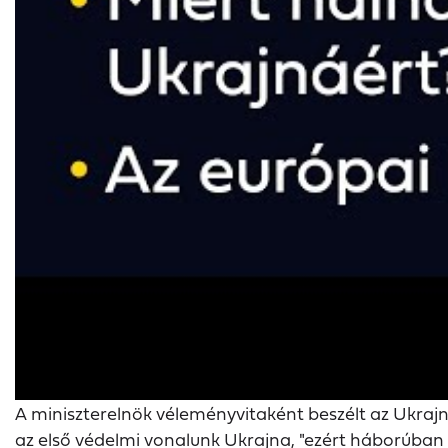
A miniszterelnök véleményvitaként beszélt az Ukrajn
az első védelmi vonalunk Ukrajna, "ezért háborúban ál