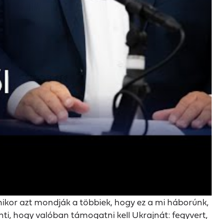
mikor azt mondják a többiek, hogy ez a mi háborúnk,
enti, hogy valóban támogatni kell Ukrajnát: fegyvert,