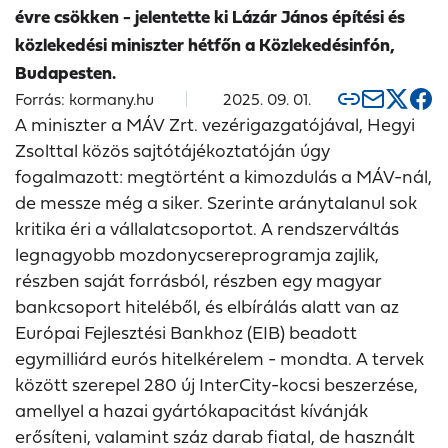
évre csökken - jelentette ki Lázár János építési és
közlekedési miniszter hétfőn a Közlekedésinfón,
Budapesten.
Forrás: kormany.hu
2025. 09. 01.
A miniszter a MÁV Zrt. vezérigazgatójával, Hegyi
Zsolttal közös sajtótájékoztatóján úgy
fogalmazott: megtörtént a kimozdulás a MÁV-nál,
de messze még a siker. Szerinte aránytalanul sok
kritika éri a vállalatcsoportot. A rendszerváltás
legnagyobb mozdonycsereprogramja zajlik,
részben saját forrásból, részben egy magyar
bankcsoport hiteléből, és elbírálás alatt van az
Európai Fejlesztési Bankhoz (EIB) beadott
egymilliárd eurós hitelkérelem - mondta. A tervek
között szerepel 280 új InterCity-kocsi beszerzése,
amellyel a hazai gyártókapacitást kívánják
erősíteni, valamint száz darab fiatal, de használt