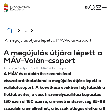
EN
...
A megújulás útjára lépett a MÁV-Volán-csoport
A megújulás útjára lépett a
MÁV-Volán-csoport
A megújulás útjára lépett a MÁV-Volán-csoport
A MÁV és a Volán összevonásával
visszafordíthatatlanul a megújulás útjára lépett a
vállalatcsoport. A következő években folytatódik a
flottabővítés, a vasúti személyszállítási kapacitás
130 ezerről 160 ezerre, a menetrendszerűség 85-88
százalékra emelkedhet, a buszok átlagos életkora 8