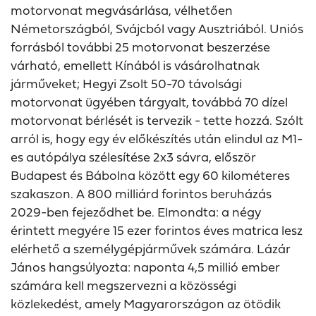
motorvonat megvásárlása, vélhetően
Németországból, Svájcból vagy Ausztriából. Uniós
forrásból további 25 motorvonat beszerzése
várható, emellett Kínából is vásárolhatnak
járműveket; Hegyi Zsolt 50-70 távolsági
motorvonat ügyében tárgyalt, továbbá 70 dízel
motorvonat bérlését is tervezik - tette hozzá. Szólt
arról is, hogy egy év előkészítés után elindul az M1-
es autópálya szélesítése 2x3 sávra, először
Budapest és Bábolna között egy 60 kilométeres
szakaszon. A 800 milliárd forintos beruházás
2029-ben fejeződhet be. Elmondta: a négy
érintett megyére 15 ezer forintos éves matrica lesz
elérhető a személygépjárművek számára. Lázár
János hangsúlyozta: naponta 4,5 millió ember
számára kell megszervezni a közösségi
közlekedést, amely Magyarországon az ötödik