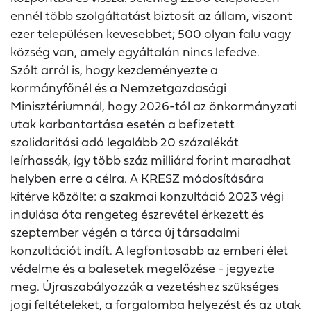
ennél több szolgáltatást biztosít az állam, viszont
ezer településen kevesebbet; 500 olyan falu vagy
község van, amely egyáltalán nincs lefedve.
Szólt arról is, hogy kezdeményezte a
kormányfőnél és a Nemzetgazdasági
Minisztériumnál, hogy 2026-tól az önkormányzati
utak karbantartása esetén a befizetett
szolidaritási adó legalább 20 százalékát
leírhassák, így több száz milliárd forint maradhat
helyben erre a célra. A KRESZ módosítására
kitérve közölte: a szakmai konzultáció 2023 végi
indulása óta rengeteg észrevétel érkezett és
szeptember végén a tárca új társadalmi
konzultációt indít. A legfontosabb az emberi élet
védelme és a balesetek megelőzése - jegyezte
meg. Újraszabályozzák a vezetéshez szükséges
jogi feltételeket, a forgalomba helyezést és az utak