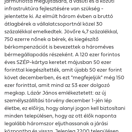
járműflotta megújítására, a vasúti és a közúti
infrastruktúra fejlesztésére van szükség -
jelentette ki. Az elmúlt három évben a bruttó
átlagbérek a vállalatcsoportnál közel 30
százalékkal emelkedtek. Jövőre 4,7 százalékkal,
750 ezerre nőnek a bérek, és kiegészítő
bérkompenzációt is bevezettek a hároméves
bérmegállapodás részeként. A 120 ezer forintos
éves SZÉP-kártya keretet májusban 50 ezer
forinttal kiegészítették, amit újabb 50 ezer forint
követ decemberben, és ezt "megfejeljük" még 150
ezer forinttal, amit mind az 53 ezer dolgozó
megkap. Lázár János emlékeztetett: az új
személyszállítási törvény december 1-jén lép
életbe, ez előírja, hogy alanyi jogon kell biztosítani
minden településen, hogy az ott élők naponta
legalább háromszor eljuthassanak a járási
központba és vissza. Jelenleg 2200 településen