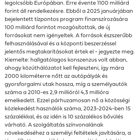
legolcsóbb Európában. Erre évente 1100 milliárd
forint áll rendelkezésre. Ebből a 2025 januárjában
bejelentett tízpontos program finanszírozására
100 milliárd forintot mozgósítottak, de új
forrásokat nem igényeltek. A források észszerűbb
felhasználásával és a központi beszerzéssel
jelentős megtakarításokat értek el - jegyezte meg.
Kiemelte: hallgatólagos konszenzus volt abban,
ahogy közúthálózatot kell fejleszteni, így mára
2000 kilométerre nőtt az autópályák és
gyorsforgalmi utak hossza, míg a személyautók
száma a 2010-es 2,9 millióról 4,3 millióra
emelkedett. Ezzel párhuzamosan nő a közösségi
közlekedést használók száma, 2023-2024-ben 15
százalékkal, és az idén is 10 százalékos bővülés
várható. A szolgáltatás színvonalának
növekedéséhez a személyi feltételek javítására, a