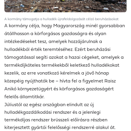
A kormány támogatja a hulladék újrafeldolgozását célzó beruházásokat
A kormány célja, hogy Magyarország minél gyorsabban
átállhasson a körforgásos gazdaságra és olyan
intézkedéseket tesz, amelyek hozzájárulnak a
hulladékból érték teremtéséhez. Ezért beruházási
támogatással segíti azokat a hazai cégeket, amelyek a
termékdíjköteles termékekből keletkező hulladékokat
kezelik, az erre vonatkozó kérelmek a jövő hónap
közepéig nyújthatók be – hívta fel a figyelmet Raisz
Anikó környezetügyért és körforgásos gazdaságért
felelős államtitkár.
Júliustól az egész országban elindult az új
hulladékgazdálkodási rendszer és
a jelenlegi
termékdíjas rendszer brüsszeli előírásra
részben
kiterjesztett gyártói felelősségi rendszerré alakul át.