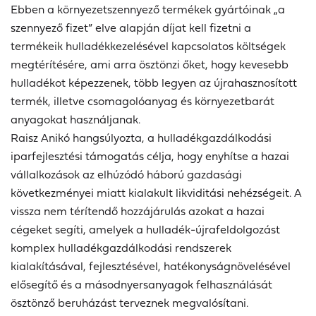
Ebben a környezetszennyező termékek gyártóinak „a
szennyező fizet” elve alapján díjat kell fizetni a
termékeik hulladékkezelésével kapcsolatos költségek
megtérítésére, ami arra ösztönzi őket, hogy kevesebb
hulladékot képezzenek, több legyen az újrahasznosított
termék, illetve csomagolóanyag és környezetbarát
anyagokat használjanak.
Raisz Anikó hangsúlyozta, a hulladékgazdálkodási
iparfejlesztési támogatás célja, hogy enyhítse a hazai
vállalkozások az elhúzódó háború gazdasági
következményei miatt kialakult likviditási nehézségeit. A
vissza nem térítendő hozzájárulás azokat a hazai
cégeket segíti, amelyek a hulladék-újrafeldolgozást
komplex hulladékgazdálkodási rendszerek
kialakításával, fejlesztésével, hatékonyságnövelésével
elősegítő és a másodnyersanyagok felhasználását
ösztönző beruházást terveznek megvalósítani.