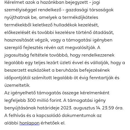
Kérelmet azok a hazánkban bejegyzett - jogi
személyiséggel rendelkező - gazdasági társaságok
nyújthatnak be, amelyek a termékdíjköteles
termékekből keletkező hulladékok kezelését,
előkezelését és további kezelésre történő átadását,
hasznosítását végzik, vagy a támogatási igényben
szereplő fejlesztés révén azt megvalósítják. A
jogosultság feltétele továbbá, hogy rendelkezzenek
legalább egy teljes lezárt üzleti évvel és vállalják, hogy a
beszerzett eszközöket a beruházás befejezésének
időpontjától számított legalább öt évig fenntartják és
üzemeltetik.
Az igényelhető támogatás összege kérelmenként
legfeljebb 300 millió forint. A támogatási igény
benyújtásának határideje 2023. augusztus 14. 23:59 óra.
A felhívás és a kapcsolódó dokumentumok az
alábbi
honlapon
érhetőek el.