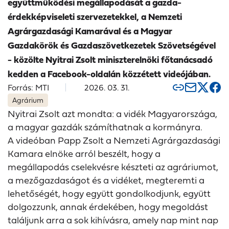
együttműködési megállapodását a gazda-
érdekképviseleti szervezetekkel, a Nemzeti
Agrárgazdasági Kamarával és a Magyar
Gazdakörök és Gazdaszövetkezetek Szövetségével
- közölte Nyitrai Zsolt miniszterelnöki főtanácsadó
kedden a Facebook-oldalán közzétett videójában.
Forrás: MTI
2026. 03. 31.
Agrárium
Nyitrai Zsolt azt mondta: a vidék Magyarországa,
a magyar gazdák számíthatnak a kormányra.
A videóban Papp Zsolt a Nemzeti Agrárgazdasági
Kamara elnöke arról beszélt, hogy a
megállapodás cselekvésre készteti az agráriumot,
a mezőgazdaságot és a vidéket, megteremti a
lehetőségét, hogy együtt gondolkodjunk, együtt
dolgozzunk, annak érdekében, hogy megoldást
találjunk arra a sok kihívásra, amely nap mint nap