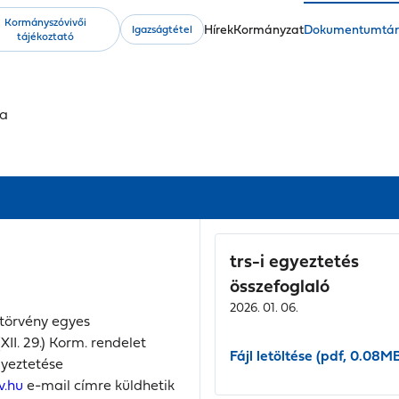
Kormányszóvivői
Fő
Hírek
Kormányzat
Dokumentumtá
Igazságtétel
tájékoztató
navigáció
sa
trs-i egyeztetés
összefoglaló
2026. 01. 06.
törvény egyes
II. 29.) Korm. rendelet
Fájl letöltése (pdf, 0.08M
gyeztetése
v.hu
e-mail címre küldhetik