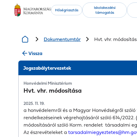
Kiemelt
Iskolakezdési
Hőségriasztás
támogatás
tartalmak
Dokumentumtár
Hvt. vhr. módosítá
Vissza
Jogszabálytervezetek
Honvédelmi Minisztérium
Hvt. vhr. módosítása
2025. 11. 19.
a honvédelemről és a Magyar Honvédségről szóló 
rendelkezéseinek végrehajtásáról szóló 614/2022. (X
módosításáról szóló Korm. rendelet társadalmi e
Az észrevételeket a
tarsadalmiegyeztetes@hm.go