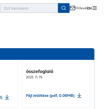
r
Hírlevél
EN
összefoglaló
2025. 11. 19.
Fájl letöltése (pdf, 0.08MB)
B)