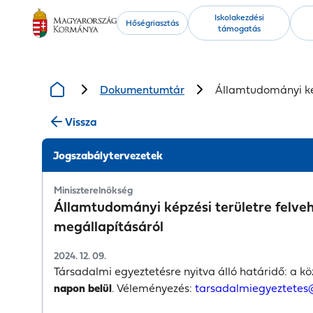
Kiemelt
Iskolakezdési
Hőségriasztás
támogatás
tartalmak
Dokumentumtár
Államtudományi kép
Vissza
Jogszabálytervezetek
Miniszterelnökség
Államtudományi képzési területre felveh
megállapításáról
2024. 12. 09.
Társadalmi egyeztetésre nyitva álló határidő: a kö
napon belül
. Véleményezés:
tarsadalmiegyeztetes