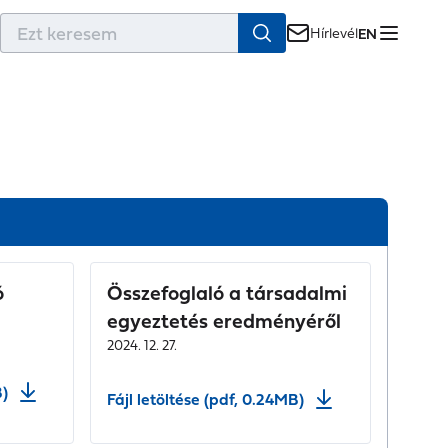
r
Hírlevél
EN
ó
Összefoglaló a társadalmi
egyeztetés eredményéről
2024. 12. 27.
B)
Fájl letöltése (pdf, 0.24MB)