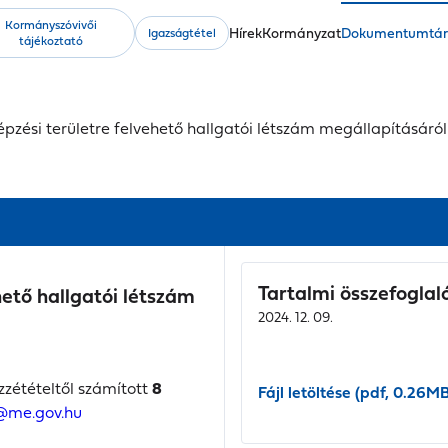
Kormányszóvivői
Fő
Hírek
Kormányzat
Dokumentumtá
Igazságtétel
tájékoztató
navigáció
zési területre felvehető hallgatói létszám megállapításáról
Tartalmi összefoglal
ető hallgatói létszám
2024. 12. 09.
zzétételtől számított
8
Fájl letöltése (pdf, 0.26M
@me.gov.hu