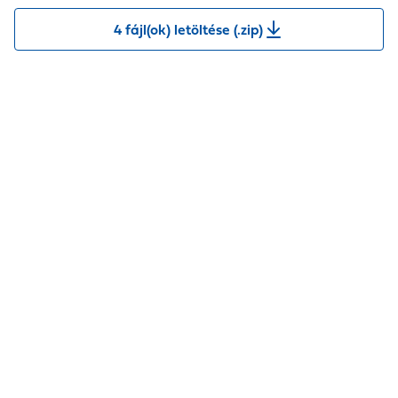
4 fájl(ok) letöltése (.zip)