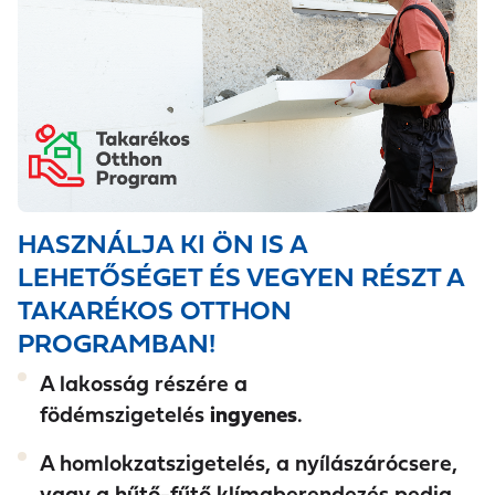
HASZNÁLJA KI ÖN IS A
LEHETŐSÉGET ÉS VEGYEN RÉSZT A
TAKARÉKOS OTTHON
PROGRAMBAN!
A lakosság részére a
födémszigetelés
ingyenes
.
A homlokzatszigetelés, a nyílászárócsere,
vagy a hűtő-fűtő klímaberendezés pedig