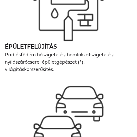
névjegyz
ékében
szereplő
hitelesít
ő
ÉPÜLETFELÚJÍTÁS
szerveze
Padlásfödém hőszigetelés; homlokzatszigetelés;
nyílászárócsere; épületgépészet (*) ,
tek
világításkorszerűsítés.