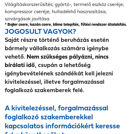
Világításkorszerűsítés; gyártó-, termelő eszköz cseréje;
kompresszor cseréje; hulladékhő hasznosítása;
szivárgások javítása.
* Bojler csere, kazán csere, klíma telepítés, fűtési rendszer átalakítás.
JOGOSULT VAGYOK?
Saját részre történő beruházás esetén
bármely vállalkozás számára igénybe
vehető.
Nem szükséges pályázni, nincs
bírálati idő
, csupán a lehetőség
igénybevételének szándékát kell jelezni
kivitelezéssel, illetve forgalmazással
foglalkozó szakemberek felé.
A kivitelezéssel, forgalmazással
foglalkozó szakemberekkel
kapcsolatos információkért keresse