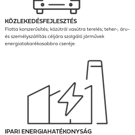
KÖZLEKEDÉSFEJLESZTÉS
Flotta korszerűsítés; közútról vasútra terelés; teher-, áru-
és személyszállítás céljára szolgáló járművek
energiatakarékosabbra cseréje.
IPARI ENERGIAHATÉKONYSÁG