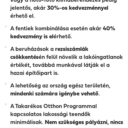
jelentős, akár
30%-os kedvezménnyel
érhető el.
A fentiek kombinálása esetén akár
40%
kedvezmény is el
érhető.
A beruházások a
rezsiszámlák
csökkentés
én felül növelik a lakóingatlanok
értékét, továbbá munkával látják el a
hazai építőipart is.
A lehetőség az ország egész területén,
mindenki számára igénybe vehető
.
A Takarékos Otthon Programmal
kapcsolatos lakossági teendők
minimálisak.
Nem szükséges pályázni, nincs