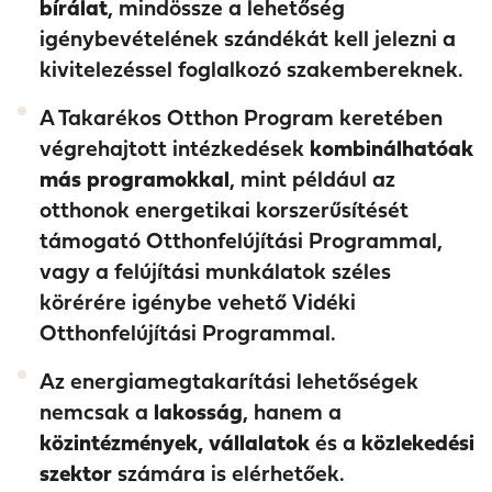
bírálat
, mindössze a lehetőség
igénybevételének szándékát kell jelezni a
kivitelezéssel foglalkozó szakembereknek.
A Takarékos Otthon Program keretében
végrehajtott intézkedések
kombinálhatóak
más programokkal
, mint például az
otthonok energetikai korszerűsítését
támogató Otthonfelújítási Programmal,
vagy a felújítási munkálatok széles
körérére igénybe vehető Vidéki
Otthonfelújítási Programmal.
Az energiamegtakarítási lehetőségek
nemcsak a
lakosság
, hanem a
közintézmények, vállalatok
és a
közlekedési
szektor
számára is elérhetőek.