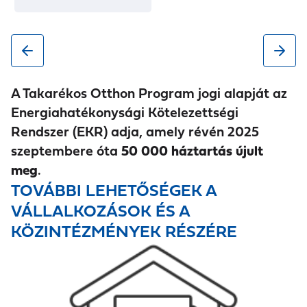
Építési
Energia
Területil
Kivite
Önkorm
Vállalko
megtak
eg
lező
ányzat:
zók
arítások
illetékes
vállal
Keresse
A Takarékos Otthon Program jogi alapját az
Országo
at
kereske
kozók
fel
Energiahatékonysági Kötelezettségi
s
nyilvánt
delmi és
települé
Rendszer (EKR) adja, amely révén 2025
Szakszö
artó
iparkam
se
szeptembere óta
50 000 háztartás újult
vetsége
Magyar
arák
önkormá
meg
.
(ÉVOSZ)
Energeti
nyzatát!
TOVÁBBI LEHETŐSÉGEK A
kai és
VÁLLALKOZÁSOK ÉS A
Közmű-
KÖZINTÉZMÉNYEK RÉSZÉRE
szabályo
zási
Hivatal
auditori