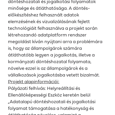
döntéshozatali és jogalkotási folyamatok
minősége és átláthatósága. A döntés-
előkészítéshez felhasznált adatok
elemzésének és vizualizálásának fejlett
technológiáit felhasználva a projekt során
létrehozandó adatplatform rendszer
megoldást kíván nyújtani arra a problémára
is, hogy az állampolgárok számára
átláthatóbb legyen a jogalkotás, illetve a
kormányzati döntéshozatal folyamata,
növelve ezzel is az állampolgárok és a
vállalkozások jogalkotásba vetett bizalmát.
Projekt alapinformációi:
Pályázati felhívás: Helyreállítási és
Ellenállóképességi Eszköz keretén belül
„Adatalapú döntéshozatali és jogalkotási
folyamat támogatása a hatékonyság és
átláthatóság növelése, valamint a