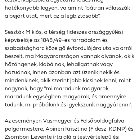
hatékonyabb legyen, valamint "bátran válasszák
a bejárt utat, mert az a legbiztosabb".
Seszták Miklós, a térség fideszes országgyűlési
képviselője az 1848/49-es forradalom és
szabadságharc közelgő évfordulójára utalva arról
beszélt, ma Magyarországon vannak olyanok, akik
hőzöngenek, kiabálnak, lehallgatnak vagy
hazudnak, innen azonban azt üzenik nekik és
mindenkinek, akik szerint jobb kicsinek lenni, mint
nagynak, hogy "mi maradunk magyarok,
maradunk egységben magyarok, és amennyire
tudunk, mi próbálunk és igyekszünk naggyá lenni".
Az eseményen Vasmegyer és Felsőboldogfalva
polgármestere, Abineri Krisztina (Fidesz-KDNP) és
Zsombori Levente írta alá a testvértelepülési