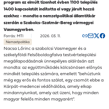
program az elmúlt tizenhat évben 1100 település
1400 kapcsolatát indította el vagy járult hozzá
ezekhez - mondta a nemzetpolitikai államtitkár
szerdán a Szabolcs-Szatmár-Bereg vármegyei
Vasmegyerben.
Forrás: MTI
2026. 03. 11.
Nemzetpolitika
Nacsa Lőrinc a szabolcsi Vasmegyer és a
székelyföldi Felsőboldogfalva testvértelepülési
megállapodásának ünnepélyes aláírásán azt
mondta: az együttműködés kölcsönösen előnyös
mindkét település számára, emellett "behúztunk
még egy erős és fontos szálat, egy csomót ebbe a
Kárpát-medencei védőhálóba, amely elkap
mindannyiunkat, amely azt üzeni, hogy minden
magyar felelős minden magyarért".