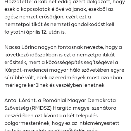
Hozzátette: a kabinet eddig azért dolgozott, hogy
ezek a kapcsolatok élővé váljanak, ezekből az
egész nemzet erősödjön, ezért ezt a
nemzetpolitikát és nemzeti gondolkodást kell
folytatni április 12. után is.
Nacsa Lőrinc nagyon fontosnak nevezte, hogy a
következő időszakban is ezt a nemzetpolitikát
erősítsék, mert a közösségépítés segítségével a
Kárpát-medencei magyar háló szövetében egyre
sűrűbbé vált, ezek az eredmények most azonban
mérlegre kerülnek és veszélyben lehetnek.
Antal Lóránt, a Romániai Magyar Demokrata
Szövetség (RMDSZ) Hargita megyei szenátora
beszédében azt kívánta a két település
polgármesterének, hogy ez az intézményesített
testvérkapcsolati együttműködés még