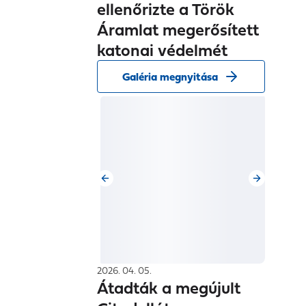
ellenőrizte a Török
Áramlat megerősített
katonai védelmét
Galéria megnyitása
2026. 04. 05.
Átadták a megújult