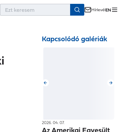
r
Hírlevél
EN
Kapcsolódó galériák
i
2026. 04. 07.
Az Amerikai Egyesült