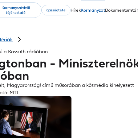
Kormányszóvivői
Fő
Hírek
Kormányzat
Dokumentumtá
Igazságtétel
tájékoztató
navigáció
lériák
jú a Kossuth rádióban
tonban - Miniszterelnök
dióban
gelt, Magyarország! című műsorában a közmédia kihelyezett
otó: MTI