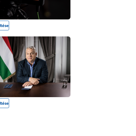
ltése
ltése