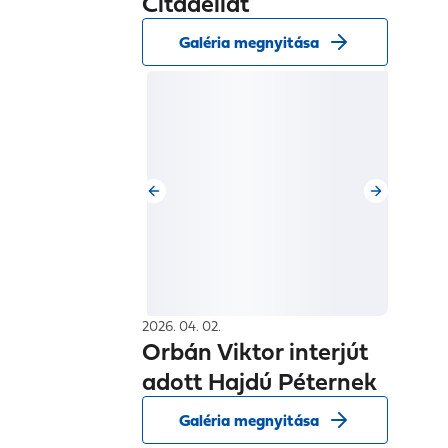
Citadellát
Galéria megnyitása
2026. 04. 02.
Orbán Viktor interjút
adott Hajdú Péternek
Galéria megnyitása