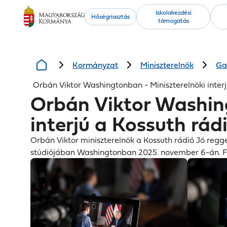
Kiemelt
Iskolakezdési
Hőségriasztás
támogatás
tartalmak
Kormányzat
Miniszterelnök
Ga
Orbán Viktor Washingtonban - Miniszterelnöki inter
Orbán Viktor Washing
interjú a Kossuth rá
Orbán Viktor miniszterelnök a Kossuth rádió Jó reg
stúdiójában Washingtonban 2025. november 6-án. F