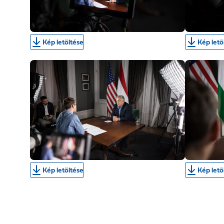
Kép letöltése
Kép letö
Kép letöltése
Kép letö