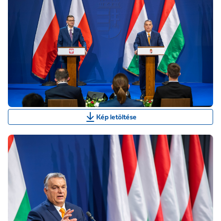
Kép letöltése