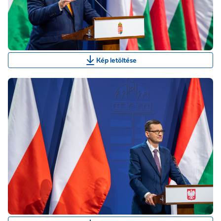
Kép letöltése