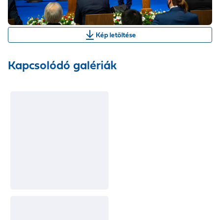
Kép letöltése
Kapcsolódó galériák