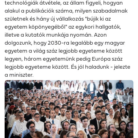
technológiák átvétele, az állam figyeli, hogyan
alakul a publikációk száma, milyen szabadalmak
születnek és hány új vállalkozás "bújik ki az
egyetem köpönyegéből" az egykori hallgatók,
illetve a kutatók munkája nyomán. Azon
dolgozunk, hogy 2030-ra legalább egy magyar
egyetem a világ száz legjobb egyeteme között
legyen, három egyetemünk pedig Európa száz
legjobb egyeteme között. És jól haladunk - jelezte
a miniszter.