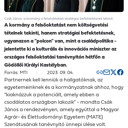
Csák János: a kormány a felsőoktatást stratégiai befektetésnek tekinti
A kormány a felsőoktatást nem költségvetési
tételnek tekinti, hanem stratégiai befektetésnek,
ugyanazon a "polcon" van, mint a családpolitika -
jelentette ki a kulturális és innovációs miniszter az
országos felsőoktatási tanévnyitón hétfőn a
Gödöllői Királyi Kastélyban.
Forrás: MTI
2023. 09. 04.
Partnernek kell lenniük a hallgatóknak, az
egyetemeinknek és a kormányzatnak ahhoz, hogy
"kiaknázzuk a potenciált, amely ebben a
csodálatos országban lakozik" - mondta Csák
János a rendezvényen, amely egyúttal a Magyar
Agrár- és Élettudományi Egyetem (MATE)
Szenátusának tanévnyitó ünnepi ülése volt.