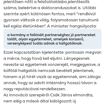
jelentősen nőtt a felsőoktatásba jelentkezők
száma, beleértve a doktoranduszokat is. Utóbbi
szerinte azért különösen fontos, mert "rendkívül
gyorsan változik a világ, folyamatosan tanulnunk
kell egész életünkben". A miniszter hangsúlyozta:
a kormány a felkínált partnerséghez jó partnereket
talált, olyan egyetemeket, amelyek korszerű,
versenyképest tudás adnak a hallgatóknak.
Ezzel kapcsolatban kijelentette: pontosan megvan
a mérce, hogy hová kell eljutni. Lényegesnek
nevezte az egyetemek vonzerejét, megjegyezve, a
külföldi hallgatók nemcsak bevételt jelentenek,
hanem a jó hírét viszik az egyetemnek, ami záloga
annak, hogy az adott intézmény hosszú távon is
nagy reputációval rendelkezzen.
Az innováció szerepéről Csák János elmondta,
nem elég a mások által kidolgozott új