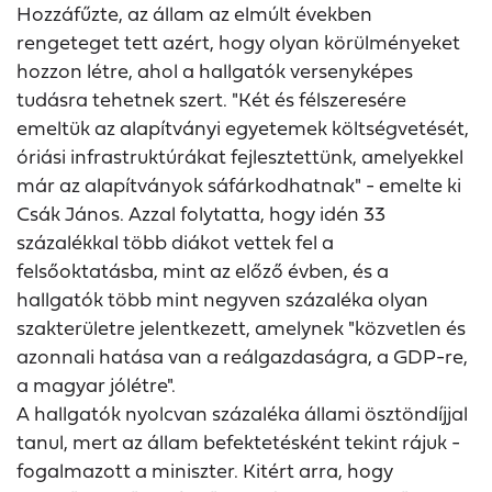
Hozzáfűzte, az állam az elmúlt években
rengeteget tett azért, hogy olyan körülményeket
hozzon létre, ahol a hallgatók versenyképes
tudásra tehetnek szert. "Két és félszeresére
emeltük az alapítványi egyetemek költségvetését,
óriási infrastruktúrákat fejlesztettünk, amelyekkel
már az alapítványok sáfárkodhatnak" - emelte ki
Csák János. Azzal folytatta, hogy idén 33
százalékkal több diákot vettek fel a
felsőoktatásba, mint az előző évben, és a
hallgatók több mint negyven százaléka olyan
szakterületre jelentkezett, amelynek "közvetlen és
azonnali hatása van a reálgazdaságra, a GDP-re,
a magyar jólétre".
A hallgatók nyolcvan százaléka állami ösztöndíjjal
tanul, mert az állam befektetésként tekint rájuk -
fogalmazott a miniszter. Kitért arra, hogy