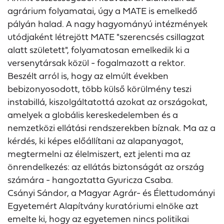
agrárium folyamatai, úgy a MATE is emelkedő
pályán halad. A nagy hagyományú intézmények
utódjaként létrejött MATE "szerencsés csillagzat
alatt született", folyamatosan emelkedik ki a
versenytársak közül - fogalmazott a rektor.
Beszélt arról is, hogy az elmúlt években
bebizonyosodott, több külső körülmény teszi
instabillá, kiszolgáltatottá azokat az országokat,
amelyek a globális kereskedelemben és a
nemzetközi ellátási rendszerekben bíznak. Ma az a
kérdés, ki képes előállítani az alapanyagot,
megtermelni az élelmiszert, ezt jelenti ma az
önrendelkezés: az ellátás biztonságát az ország
számára - hangoztatta Gyuricza Csaba.
Csányi Sándor, a Magyar Agrár- és Élettudományi
Egyetemért Alapítvány kuratóriumi elnöke azt
emelte ki, hogy az egyetemen nincs politikai