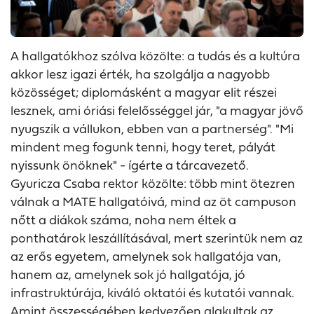
A hallgatókhoz szólva közölte: a tudás és a kultúra
akkor lesz igazi érték, ha szolgálja a nagyobb
közösséget; diplomásként a magyar elit részei
lesznek, ami óriási felelősséggel jár, "a magyar jövő
nyugszik a vállukon, ebben van a partnerség". "Mi
mindent meg fogunk tenni, hogy teret, pályát
nyissunk önöknek" - ígérte a tárcavezető.
Gyuricza Csaba rektor közölte: több mint ötezren
válnak a MATE hallgatóivá, mind az öt campuson
nőtt a diákok száma, noha nem éltek a
ponthatárok leszállításával, mert szerintük nem az
az erős egyetem, amelynek sok hallgatója van,
hanem az, amelynek sok jó hallgatója, jó
infrastruktúrája, kiváló oktatói és kutatói vannak.
Amint összességében kedvezően alakultak az