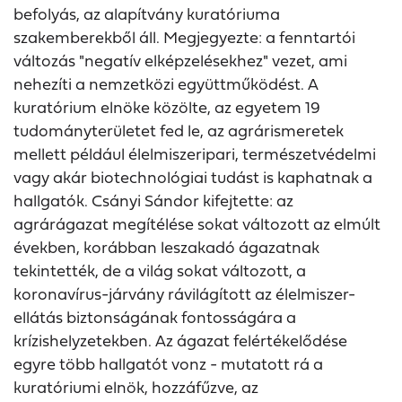
befolyás, az alapítvány kuratóriuma
szakemberekből áll. Megjegyezte: a fenntartói
változás "negatív elképzelésekhez" vezet, ami
nehezíti a nemzetközi együttműködést. A
kuratórium elnöke közölte, az egyetem 19
tudományterületet fed le, az agrárismeretek
mellett például élelmiszeripari, természetvédelmi
vagy akár biotechnológiai tudást is kaphatnak a
hallgatók. Csányi Sándor kifejtette: az
agrárágazat megítélése sokat változott az elmúlt
években, korábban leszakadó ágazatnak
tekintették, de a világ sokat változott, a
koronavírus-járvány rávilágított az élelmiszer-
ellátás biztonságának fontosságára a
krízishelyzetekben. Az ágazat felértékelődése
egyre több hallgatót vonz - mutatott rá a
kuratóriumi elnök, hozzáfűzve, az