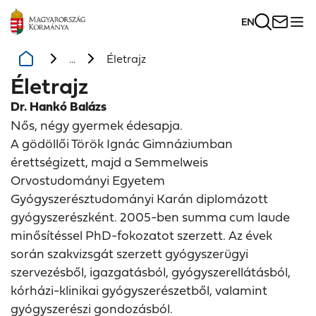
EN
...
Életrajz
Életrajz
Dr. Hankó Balázs
Nős, négy gyermek édesapja.
A gödöllői Török Ignác Gimnáziumban
érettségizett, majd a Semmelweis
Orvostudományi Egyetem
Gyógyszerésztudományi Karán diplomázott
gyógyszerészként. 2005-ben summa cum laude
minősítéssel PhD-fokozatot szerzett. Az évek
során szakvizsgát szerzett gyógyszerügyi
szervezésből, igazgatásból, gyógyszerellátásból,
kórházi-klinikai gyógyszerészetből, valamint
gyógyszerészi gondozásból.