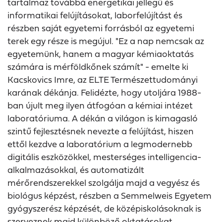
tartalmaz továbbá energetikai jellegű és
informatikai felújításokat, laborfelújítást és
részben saját egyetemi forrásból az egyetemi
terek egy része is megújul. "Ez a nap nemcsak az
egyetemünk, hanem a magyar kémiaoktatás
számára is mérföldkőnek számít" - emelte ki
Kacskovics Imre, az ELTE Természettudományi
karának dékánja. Felidézte, hogy utoljára 1988-
ban újult meg ilyen átfogóan a kémiai intézet
laboratóriuma. A dékán a világon is kimagasló
szintű fejlesztésnek nevezte a felújítást, hiszen
ettől kezdve a laboratórium a legmodernebb
digitális eszközökkel, mesterséges intelligencia-
alkalmazásokkal, és automatizált
mérőrendszerekkel szolgálja majd a vegyész és
biológus képzést, részben a Semmelweis Egyetem
gyógyszerész képzését, de középiskolásoknak is
szerveznek majd különböző oktatásokat.