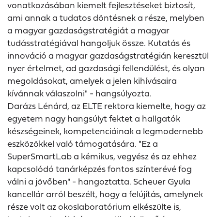
vonatkozásában kiemelt fejlesztéseket biztosít,
ami annak a tudatos döntésnek a része, melyben
a magyar gazdaságstratégiát a magyar
tudásstratégiával hangoljuk össze. Kutatás és
innováció a magyar gazdaságstratégián keresztül
nyer értelmet, ad gazdasági fellendülést, és olyan
megoldásokat, amelyek a jelen kihívásaira
kívánnak válaszolni" - hangsúlyozta.
Darázs Lénárd, az ELTE rektora kiemelte, hogy az
egyetem nagy hangsúlyt fektet a hallgatók
készségeinek, kompetenciáinak a legmodernebb
eszközökkel való támogatására. "Ez a
SuperSmartLab a kémikus, vegyész és az ehhez
kapcsolódó tanárképzés fontos színterévé fog
válni a jövőben" - hangoztatta. Scheuer Gyula
kancellár arról beszélt, hogy a felújítás, amelynek
része volt az okoslaboratórium elkészülte is,