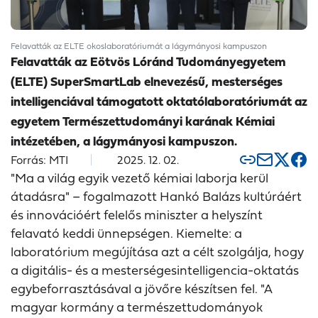
Felavatták az ELTE okoslaboratóriumát a lágymányosi kampuszon
Felavatták az Eötvös Lóránd Tudományegyetem
(ELTE) SuperSmartLab elnevezésű, mesterséges
intelligenciával támogatott oktatólaboratóriumát az
egyetem Természettudományi karának Kémiai
intézetében, a lágymányosi kampuszon.
Forrás: MTI
2025. 12. 02.
"Ma a világ egyik vezető kémiai laborja kerül
átadásra" – fogalmazott Hankó Balázs kultúráért
és innovációért felelős miniszter a helyszínt
felavató keddi ünnepségen. Kiemelte: a
laboratórium megújítása azt a célt szolgálja, hogy
a digitális- és a mesterségesintelligencia-oktatás
egybeforrasztásával a jövőre készítsen fel. "A
magyar kormány a természettudományok