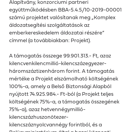
Alapítvány, konzorciumi partneri
együttműködésben BBA-5.4.5/10-2019-00001
számú projektet valósítanak meg „Komplex
áldozatsegítési szolgáltatások az
emberkereskedelem áldozatai részére”
címmel (a továbbiakban: Projekt).
A támogatás összege 99.901.313.- Ft, azaz
kilencvenkilencmillió-kilencszázegyezer-
háromszáztizenhárom forint. A támogatás
mértéke a Projekt elszámolható költségének
100%-a, amely a Belső Biztonsági Alapból
nyújtott 74.925.984.- Ft-ból (a Projekt teljes
költségének 75%-a, a támogatás összegének
75%-a), azaz hetvennégymillió-
kilencszázhuszonötezer-
kilencszáznyolcvannégy forintból, és a