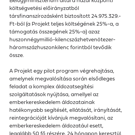
Belügyminisztérium által a hazai központi
költségvetési előirányzatból
társfinanszírozásként biztosított 24.975.329.-
Ft-ból (a Projekt teljes költségének 25%-a, a
támogatás összegének 25%-a) azaz
huszonnégymillió-kilencszázhetvenötezer-
háromszázhuszonkilenc forintból tevődik
össze.
A Projekt egy pilot program végrehajtása,
amelynek megvalósítása során elsődleges
feladat a komplex áldozatsegítési
szolgáltatások nyújtása, amellyel az
emberkereskedelem áldozatainak
hatékonyabb segítését, ellátását, irányítását,
reintegrációját kívánjuk megvalósítani, az
emberkereskedelem áldozatául esett,
legalább 50 fő részére, 24 hónapon keresztül.