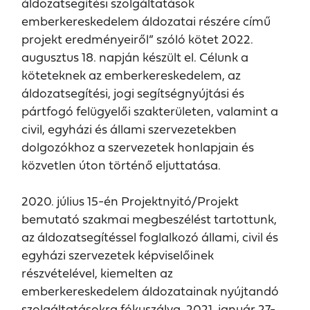
áldozatsegítési szolgáltatások
emberkereskedelem áldozatai részére című
projekt eredményeiről” szóló kötet 2022.
augusztus 18. napján készült el. Célunk a
köteteknek az emberkereskedelem, az
áldozatsegítési, jogi segítségnyújtási és
pártfogó felügyelői szakterületen, valamint a
civil, egyházi és állami szervezetekben
dolgozókhoz a szervezetek honlapjain és
közvetlen úton történő eljuttatása.
2020. július 15-én Projektnyitó/Projekt
bemutató szakmai megbeszélést tartottunk,
az áldozatsegítéssel foglalkozó állami, civil és
egyházi szervezetek képviselőinek
részvételével, kiemelten az
emberkereskedelem áldozatainak nyújtandó
szolgáltatásokra fókuszálva. 2021. január 27-